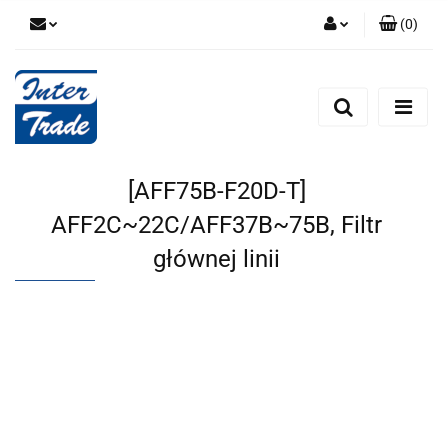
(
0
)
Zaloguj się
Zarejestruj się
Dodaj zgłoszenie
Zgody cookies
[AFF75B-F20D-T]
AFF2C~22C/AFF37B~75B, Filtr
głównej linii