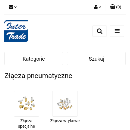
(
0
)
Zaloguj się
Zarejestruj się
Dodaj zgłoszenie
Zgody cookies
Kategorie
Szukaj
Złącza pneumatyczne
Złącza
Złącza wtykowe
specjalne