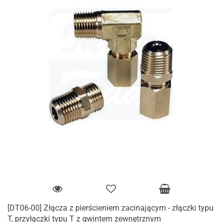
[DT06-00] Złącza z pierścieniem zacinającym - złączki typu
T, przyłączki typu T z gwintem zewnętrznym