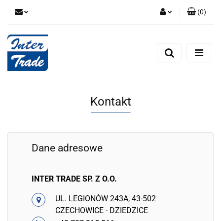
(
0
)
Zaloguj się
Zarejestruj się
Dodaj zgłoszenie
Zgody cookies
Kontakt
Dane adresowe
INTER TRADE SP. Z O.O.
UL. LEGIONÓW 243A, 43-502
CZECHOWICE - DZIEDZICE