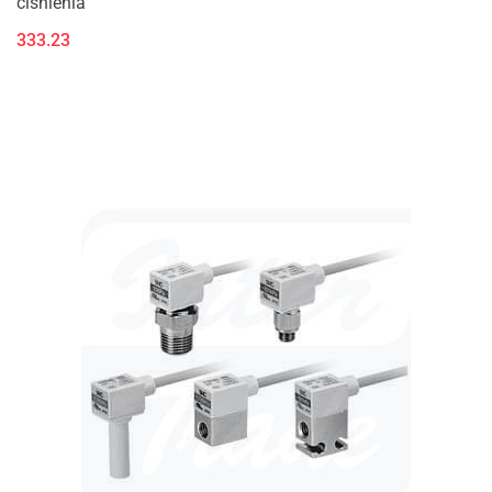
ciśnienia
333.23