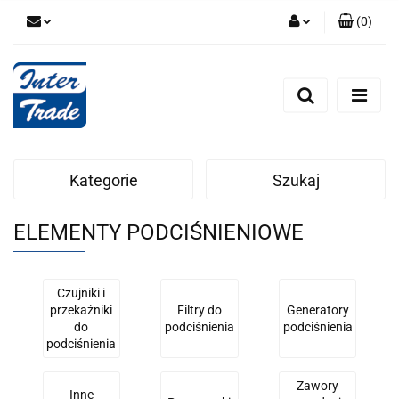
(
0
)
Zaloguj się
Zarejestruj się
Dodaj zgłoszenie
Zgody cookies
Kategorie
Szukaj
ELEMENTY PODCIŚNIENIOWE
Czujniki i
przekaźniki
Filtry do
Generatory
do
podciśnienia
podciśnienia
podciśnienia
Zawory
Inne