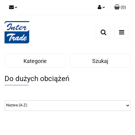
(
0
)
Zaloguj się
Zarejestruj się
Dodaj zgłoszenie
Zgody cookies
Kategorie
Szukaj
Do dużych obciążeń