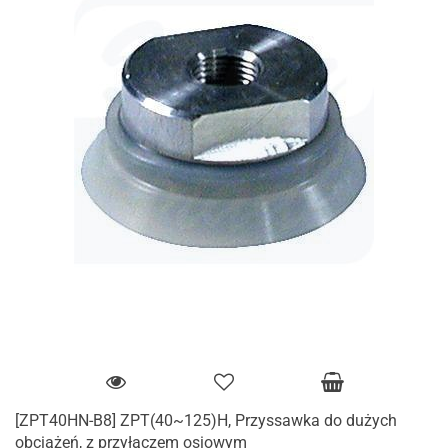
[ZPT40HN-B8] ZPT(40~125)H, Przyssawka do dużych
obciążeń, z przyłączem osiowym