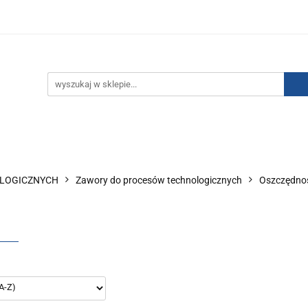
IZACJA ŁADUNKÓW ELEKTROSTATYCZNYCH
KONTAKT
GO POWIETRZA
SERIA J
AUTORYZOWANY DYSTRYBU
NEUTRALIZACJA ŁADUNKÓW ELEKTROSTATYCZNYCH
J
AUTORYZOWANY DYSTRYBUTOR SMC
OLOGICZNYCH
Zawory do procesów technologicznych
Oszczędnoś