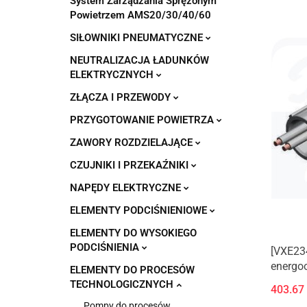
System Zarządzania Sprężonym
Powietrzem AMS20/30/40/60
SIŁOWNIKI PNEUMATYCZNE
NEUTRALIZACJA ŁADUNKÓW
ELEKTRYCZNYCH
ZŁĄCZA I PRZEWODY
PRZYGOTOWANIE POWIETRZA
ZAWORY ROZDZIELAJĄCE
CZUJNIKI I PRZEKAŹNIKI
NAPĘDY ELEKTRYCZNE
ELEMENTY PODCIŚNIENIOWE
ELEMENTY DO WYSOKIEGO
PODCIŚNIENIA
[VXE23
energo
ELEMENTY DO PROCESÓW
bezpośr
TECHNOLOGICZNYCH
403.67
Pompy do procesów