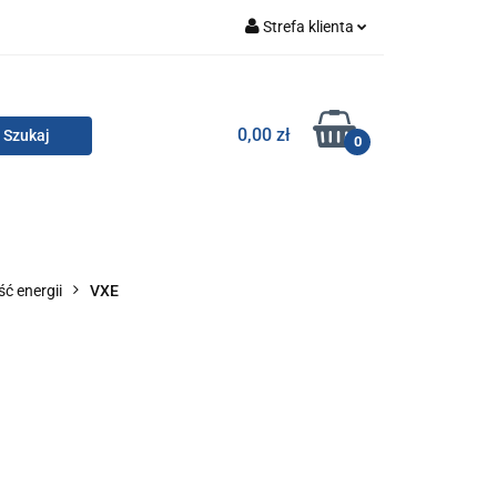
Strefa klienta
Zaloguj się
Zarejestruj się
TOR SMC
0,00 zł
0
Dodaj zgłoszenie
Zgody cookies
KONTAKT
ć energii
VXE