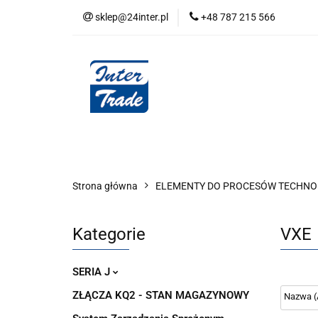
sklep@24inter.pl
+48 787 215 566
BLOG
NEUTRAL
AUDYT SPRĘŻONE
Wszystkie kategorie
BLOG
AUDYT SPRĘŻONEGO POWIETRZA
SERIA 
Strona główna
ELEMENTY DO PROCESÓW TECHN
Kategorie
VXE
SERIA J
ZŁĄCZA KQ2 - STAN MAGAZYNOWY