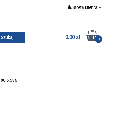
Strefa klienta
Zaloguj się
Zarejestruj się
TOR SMC
0,00 zł
0
Dodaj zgłoszenie
Zgody cookies
KONTAKT
700-X536