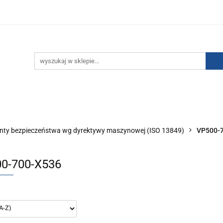
IZACJA ŁADUNKÓW ELEKTROSTATYCZNYCH
KONTAKT
GO POWIETRZA
SERIA J
AUTORYZOWANY DYSTRYBU
NEUTRALIZACJA ŁADUNKÓW ELEKTROSTATYCZNYCH
J
AUTORYZOWANY DYSTRYBUTOR SMC
nty bezpieczeństwa wg dyrektywy maszynowej (ISO 13849)
VP500-
0-700-X536