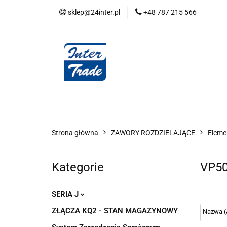
sklep@24inter.pl
+48 787 215 566
BLOG
NEUTRAL
AUDYT SPRĘŻONE
Wszystkie kategorie
BLOG
AUDYT SPRĘŻONEGO POWIETRZA
SERIA 
Strona główna
ZAWORY ROZDZIELAJĄCE
Eleme
Kategorie
VP50
SERIA J
ZŁĄCZA KQ2 - STAN MAGAZYNOWY