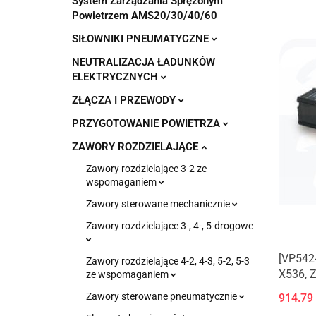
System Zarządzania Sprężonym
Powietrzem AMS20/30/40/60
SIŁOWNIKI PNEUMATYCZNE
NEUTRALIZACJA ŁADUNKÓW
ELEKTRYCZNYCH
ZŁĄCZA I PRZEWODY
PRZYGOTOWANIE POWIETRZA
ZAWORY ROZDZIELAJĄCE
Zawory rozdzielające 3-2 ze
wspomaganiem
Zawory sterowane mechanicznie
Zawory rozdzielające 3-, 4-, 5-drogowe
[VP542
Zawory rozdzielające 4-2, 4-3, 5-2, 5-3
X536, Z
ze wspomaganiem
przewo
Zawory sterowane pneumatycznie
914.79