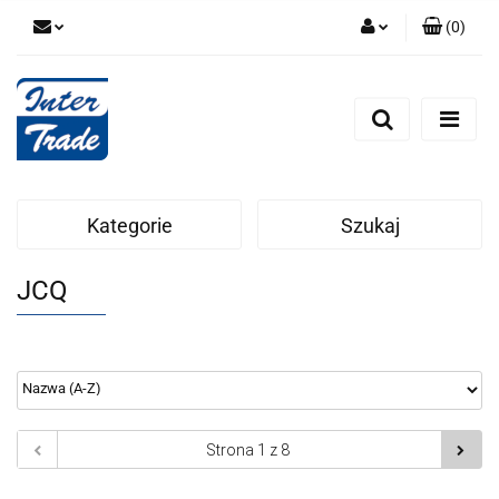
(
0
)
Zaloguj się
Zarejestruj się
Dodaj zgłoszenie
Zgody cookies
Kategorie
Szukaj
JCQ