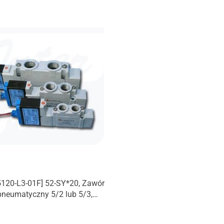
5120-L3-01F] 52-SY*20, Zawór
pneumatyczny 5/2 lub 5/3,
 z ATEX / przewodowy