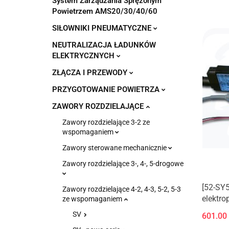
System Zarządzania Sprężonym
Powietrzem AMS20/30/40/60
SIŁOWNIKI PNEUMATYCZNE
NEUTRALIZACJA ŁADUNKÓW
ELEKTRYCZNYCH
ZŁĄCZA I PRZEWODY
PRZYGOTOWANIE POWIETRZA
ZAWORY ROZDZIELAJĄCE
Zawory rozdzielające 3-2 ze
wspomaganiem
Zawory sterowane mechanicznie
Zawory rozdzielające 3-, 4-, 5-drogowe
[52-SY
Zawory rozdzielające 4-2, 4-3, 5-2, 5-3
elektro
ze wspomaganiem
zgodny
SV
601.00