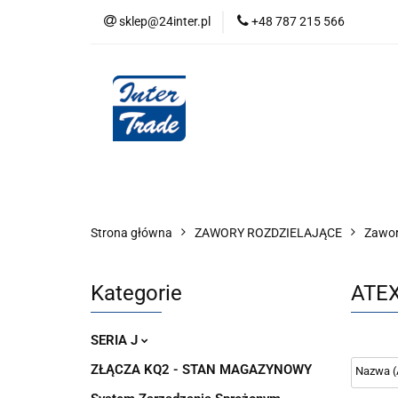
sklep@24inter.pl
+48 787 215 566
BLOG
NEUTRAL
AUDYT SPRĘŻONE
Wszystkie kategorie
BLOG
AUDYT SPRĘŻONEGO POWIETRZA
SERIA 
Strona główna
ZAWORY ROZDZIELAJĄCE
Zawor
Kategorie
ATE
SERIA J
ZŁĄCZA KQ2 - STAN MAGAZYNOWY