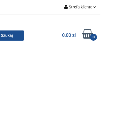
Strefa klienta
Zaloguj się
Zarejestruj się
TOR SMC
0,00 zł
0
Dodaj zgłoszenie
Zgody cookies
KONTAKT