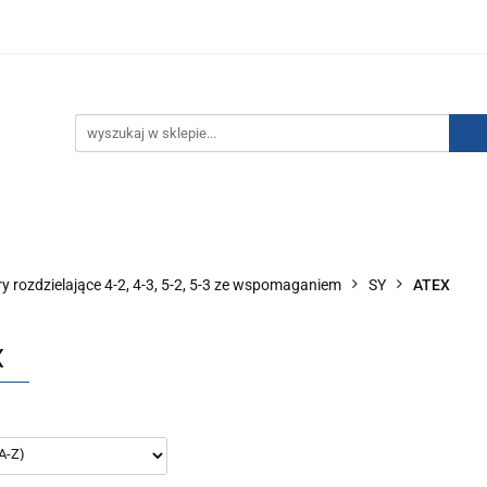
IZACJA ŁADUNKÓW ELEKTROSTATYCZNYCH
KONTAKT
GO POWIETRZA
SERIA J
AUTORYZOWANY DYSTRYBU
NEUTRALIZACJA ŁADUNKÓW ELEKTROSTATYCZNYCH
J
AUTORYZOWANY DYSTRYBUTOR SMC
y rozdzielające 4-2, 4-3, 5-2, 5-3 ze wspomaganiem
SY
ATEX
X