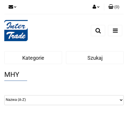
(
0
)
Zaloguj się
Zarejestruj się
Dodaj zgłoszenie
Zgody cookies
Kategorie
Szukaj
MHY