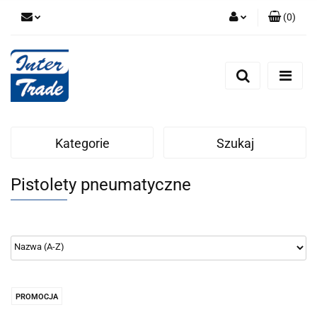
(
0
)
Zaloguj się
Zarejestruj się
Dodaj zgłoszenie
Zgody cookies
Kategorie
Szukaj
Pistolety pneumatyczne
PROMOCJA