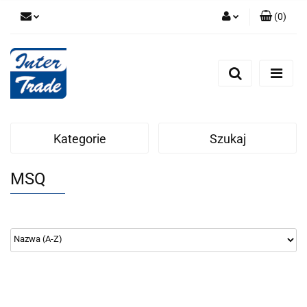
(
0
)
Zaloguj się
Zarejestruj się
Dodaj zgłoszenie
Zgody cookies
Kategorie
Szukaj
MSQ