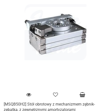
[MSQB50H2] Stół obrotowy z mechanizmem zębnik-
zębatka, z zewnętrznymi amortyzatorami