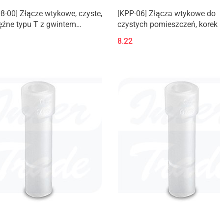
-00] Złącze wtykowe, czyste,
[KPP-06] Złącza wtykowe do
ęźne typu T z gwintem
czystych pomieszczeń, korek
rznym do elementów
8.22
wych] KPQT/KPGT