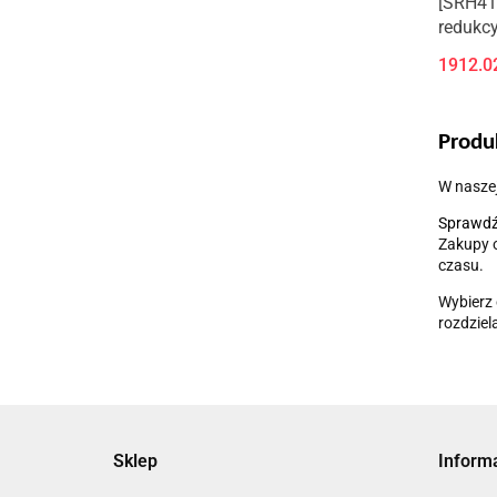
[SRH41
redukc
1912.0
Produ
W naszej
Sprawd
Zakupy o
czasu.
Wybierz 
rozdziel
Sklep
Inform