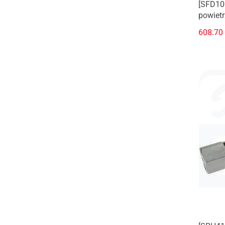
[SFD100
powiet
608.70