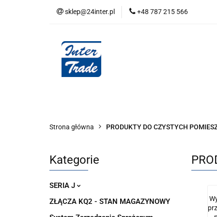
sklep@24inter.pl
+48 787 215 566
BLOG
NEUTRAL
AUDYT SPRĘŻONE
Wszystkie kategorie
BLOG
AUDYT SPRĘŻONEGO POWIETRZA
SERIA 
Strona główna
PRODUKTY DO CZYSTYCH POMIES
Kategorie
PRO
SERIA J
Wy
ZŁĄCZA KQ2 - STAN MAGAZYNOWY
pr