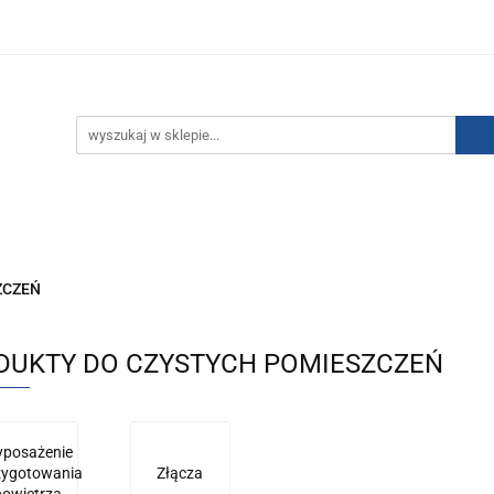
IZACJA ŁADUNKÓW ELEKTROSTATYCZNYCH
KONTAKT
GO POWIETRZA
SERIA J
AUTORYZOWANY DYSTRYBU
NEUTRALIZACJA ŁADUNKÓW ELEKTROSTATYCZNYCH
J
AUTORYZOWANY DYSTRYBUTOR SMC
ZCZEŃ
DUKTY DO CZYSTYCH POMIESZCZEŃ
posażenie
zygotowania
Złącza
powietrza