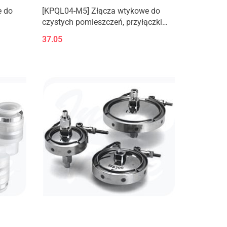
e do
[KPQL04-M5] Złącza wtykowe do
czystych pomieszczeń, przyłączki
kątowe z gwintem zewnętrznym,
37.05
złączki kątowe