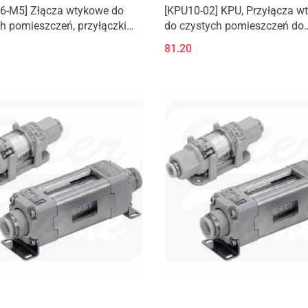
6-M5] Złącza wtykowe do
[KPU10-02] KPU, Przyłącza w
h pomieszczeń, przyłączki
do czystych pomieszczeń do
 z gwintem zewnętrznym,
instalacji nadmuchowych, prz
81.20
 kątowe
rozgałęźne typu Y z gwintem