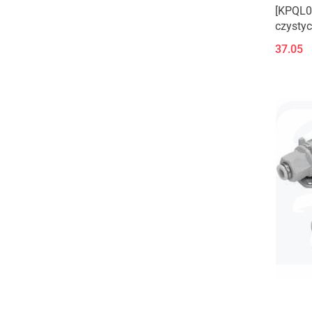
[KPQL0
czystyc
kątowe
37.05
złączki