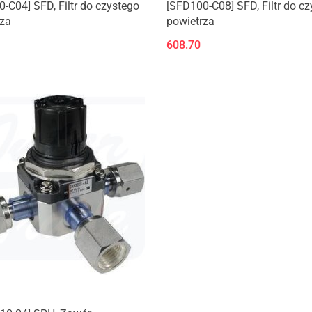
-C04] SFD, Filtr do czystego
[SFD100-C08] SFD, Filtr do c
rza
powietrza
608.70