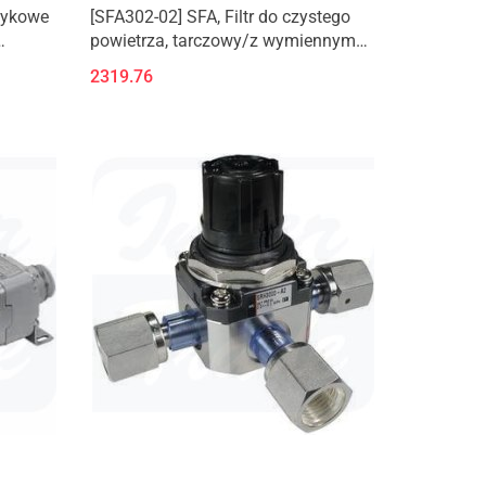
tykowe
[SFA302-02] SFA, Filtr do czystego
powietrza, tarczowy/z wymiennym
yłączki
wkładem
2319.76
 zew