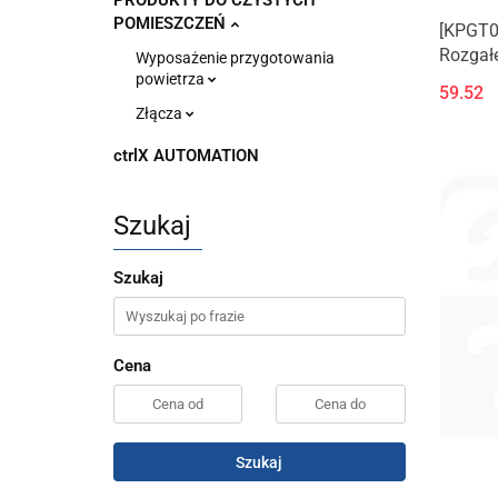
PRODUKTY DO CZYSTYCH
POMIESZCZEŃ
[KPGT08
Rozgał
Wyposażenie przygotowania
zewnęt
powietrza
59.52
napędo
Złącza
ctrlX AUTOMATION
Szukaj
Szukaj
Cena
Szukaj