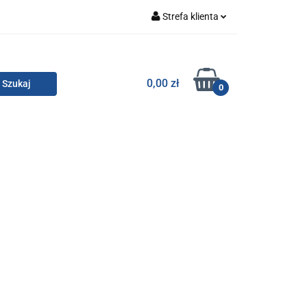
Strefa klienta
Zaloguj się
Zarejestruj się
TOR SMC
0,00 zł
0
Dodaj zgłoszenie
Zgody cookies
KONTAKT