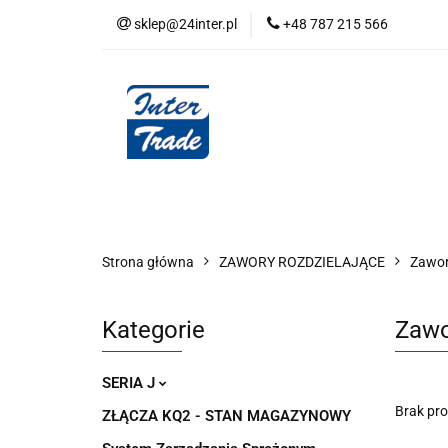
sklep@24inter.pl
+48 787 215 566
BLOG
NEUTRAL
AUDYT SPRĘŻONE
Wszystkie kategorie
BLOG
AUDYT SPRĘŻONEGO POWIETRZA
SERIA 
Strona główna
ZAWORY ROZDZIELAJĄCE
Zawor
Kategorie
Zawo
SERIA J
Brak pr
ZŁĄCZA KQ2 - STAN MAGAZYNOWY