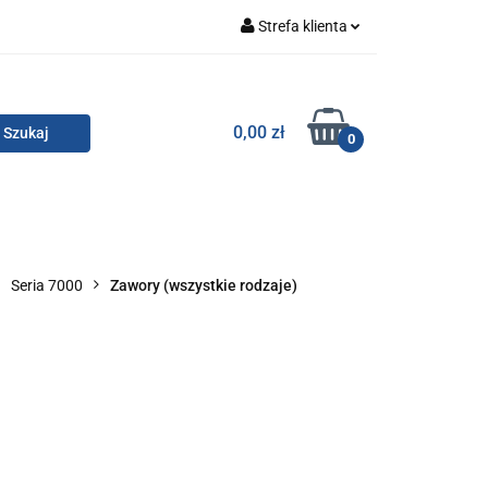
Strefa klienta
Zaloguj się
Zarejestruj się
TOR SMC
0,00 zł
0
Dodaj zgłoszenie
Zgody cookies
KONTAKT
Seria 7000
Zawory (wszystkie rodzaje)