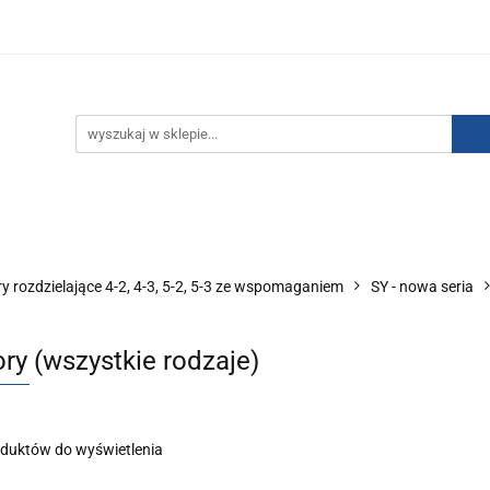
IZACJA ŁADUNKÓW ELEKTROSTATYCZNYCH
KONTAKT
GO POWIETRZA
SERIA J
AUTORYZOWANY DYSTRYBU
NEUTRALIZACJA ŁADUNKÓW ELEKTROSTATYCZNYCH
J
AUTORYZOWANY DYSTRYBUTOR SMC
y rozdzielające 4-2, 4-3, 5-2, 5-3 ze wspomaganiem
SY - nowa seria
ry (wszystkie rodzaje)
oduktów do wyświetlenia