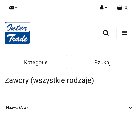
(
0
)
Zaloguj się
Zarejestruj się
Dodaj zgłoszenie
Zgody cookies
Kategorie
Szukaj
Zawory (wszystkie rodzaje)