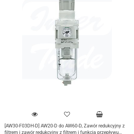
[AW30-F03DH-D] AW20-D do AW60-D, Zawór redukcyjny z
filtrem i zawór redukcyjny z filtrem i funkcją przepływu