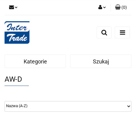
(
0
)
Zaloguj się
Zarejestruj się
Dodaj zgłoszenie
Zgody cookies
Kategorie
Szukaj
AW-D