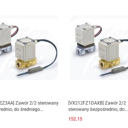
(Nowy produkt)
EZ3AA] Zawór 2/2 sterowany
[VX212FZ1DAXB] Zawór 2/2
ednio, do średniego
sterowany bezpośrednio, do
ienia/wody/oleju/pary.
średniego
152.15
produkt)
podciśnienia/wody/oleju/par