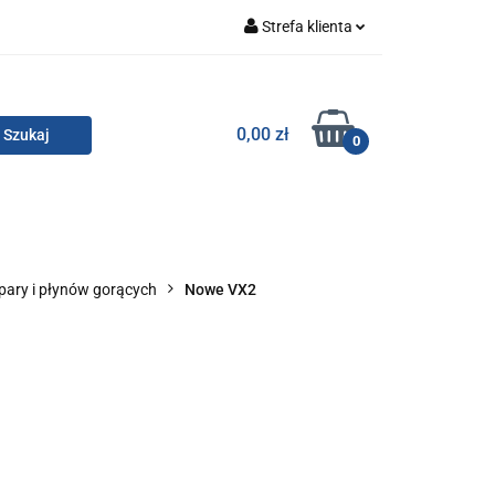
Strefa klienta
Zaloguj się
Zarejestruj się
TOR SMC
0,00 zł
0
Dodaj zgłoszenie
Zgody cookies
KONTAKT
pary i płynów gorących
Nowe VX2