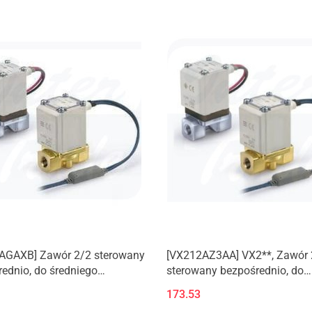
AGAXB] Zawór 2/2 sterowany
[VX212AZ3AA] VX2**, Zawór 
ednio, do średniego
sterowany bezpośrednio, do
ienia/wody/oleju/pary.
średniego
173.53
produkt)
podciśnienia/wody/oleju/par