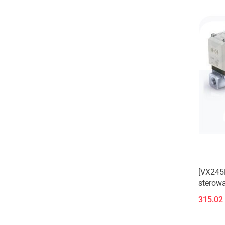
[VX245
sterowa
średni
315.02
podciśn
(Nowy 