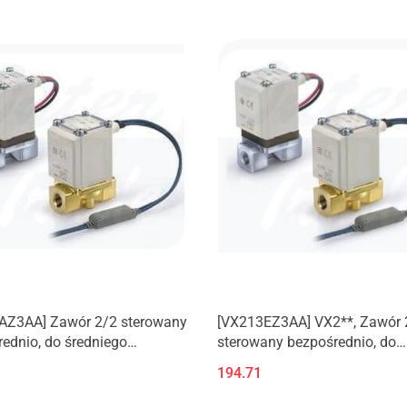
(Nowy produkt)
AZ3AA] Zawór 2/2 sterowany
[VX213EZ3AA] VX2**, Zawór 
ednio, do średniego
sterowany bezpośrednio, do
ienia/wody/oleju/pary.
średniego
194.71
produkt)
podciśnienia/wody/oleju/par
(Nowy produkt)