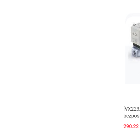
[VX223
bezpośr
podciśn
290.22
(Nowy 