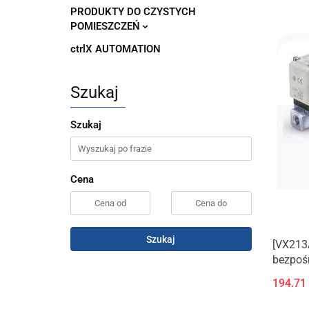
PRODUKTY DO CZYSTYCH
POMIESZCZEŃ
ctrlX AUTOMATION
Szukaj
Szukaj
Cena
Szukaj
[VX213
bezpośr
podciśn
194.71
(Nowy 