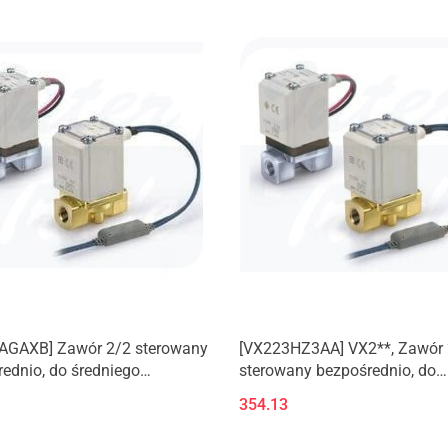
AGAXB] Zawór 2/2 sterowany
[VX223HZ3AA] VX2**, Zawór 
ednio, do średniego
sterowany bezpośrednio, do
ienia/wody/oleju/pary.
średniego
354.13
produkt)
podciśnienia/wody/oleju/par
(Nowy produkt)