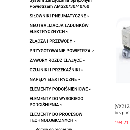
System Zarządzania Sprężonym
Powietrzem AMS20/30/40/60
SIŁOWNIKI PNEUMATYCZNE
NEUTRALIZACJA ŁADUNKÓW
ELEKTRYCZNYCH
ZŁĄCZA I PRZEWODY
PRZYGOTOWANIE POWIETRZA
ZAWORY ROZDZIELAJĄCE
CZUJNIKI I PRZEKAŹNIKI
NAPĘDY ELEKTRYCZNE
ELEMENTY PODCIŚNIENIOWE
ELEMENTY DO WYSOKIEGO
PODCIŚNIENIA
[VX212
bezpośr
ELEMENTY DO PROCESÓW
podciśn
TECHNOLOGICZNYCH
194.71
(Nowy 
Pompy do procesów