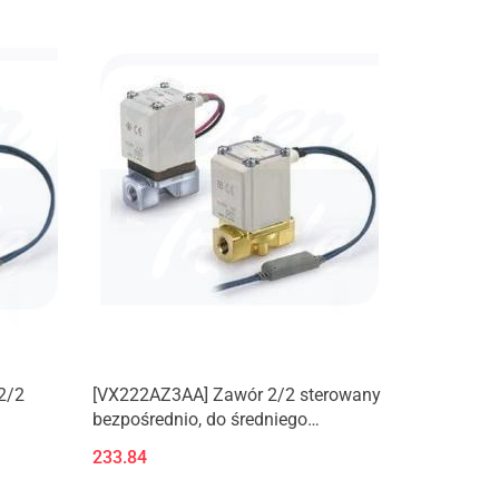
(Nowy produkt)
2/2
[VX222AZ3AA] Zawór 2/2 sterowany
bezpośrednio, do średniego
podciśnienia/wody/oleju/pary.
233.84
y.
(Nowy produkt)