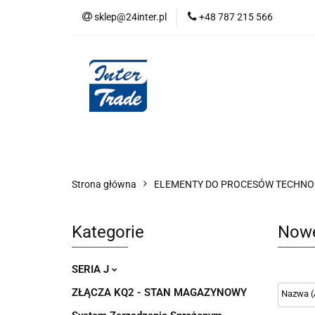
sklep@24inter.pl
+48 787 215 566
BLOG
NEUTRAL
AUDYT SPRĘŻONE
Wszystkie kategorie
BLOG
AUDYT SPRĘŻONEGO POWIETRZA
SERIA 
Strona główna
ELEMENTY DO PROCESÓW TECHN
Kategorie
Now
SERIA J
ZŁĄCZA KQ2 - STAN MAGAZYNOWY