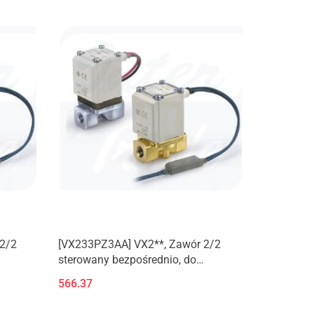
2/2
[VX233PZ3AA] VX2**, Zawór 2/2
sterowany bezpośrednio, do
średniego
566.37
y.
podciśnienia/wody/oleju/pary.
(Nowy produkt)