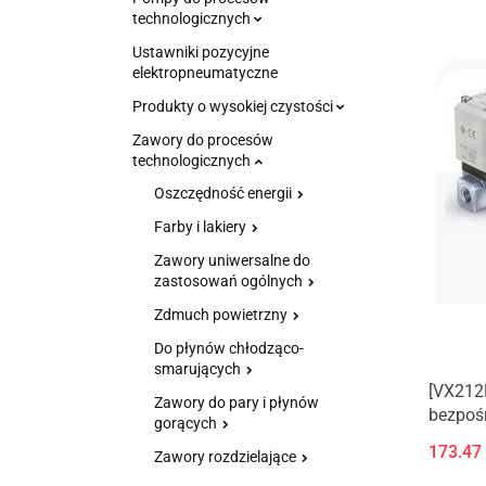
technologicznych
Ustawniki pozycyjne
elektropneumatyczne
Produkty o wysokiej czystości
Zawory do procesów
technologicznych
Oszczędność energii
Farby i lakiery
Zawory uniwersalne do
zastosowań ogólnych
Zdmuch powietrzny
Do płynów chłodząco-
smarujących
[VX212
Zawory do pary i płynów
bezpośr
gorących
podciśn
173.47
Zawory rozdzielające
(Nowy 