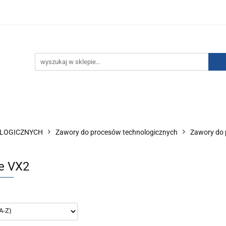
IZACJA ŁADUNKÓW ELEKTROSTATYCZNYCH
KONTAKT
GO POWIETRZA
SERIA J
AUTORYZOWANY DYSTRYBU
NEUTRALIZACJA ŁADUNKÓW ELEKTROSTATYCZNYCH
J
AUTORYZOWANY DYSTRYBUTOR SMC
OLOGICZNYCH
Zawory do procesów technologicznych
Zawory do 
e VX2