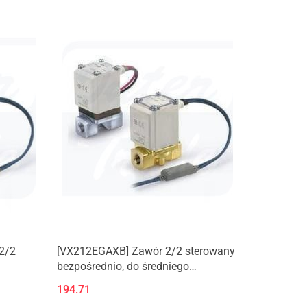
2/2
[VX212EGAXB] Zawór 2/2 sterowany
bezpośrednio, do średniego
podciśnienia/wody/oleju/pary.
194.71
y.
(Nowy produkt)