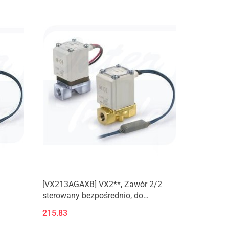
[VX213AGAXB] VX2**, Zawór 2/2
sterowany bezpośrednio, do
średniego
215.83
y.
podciśnienia/wody/oleju/pary.