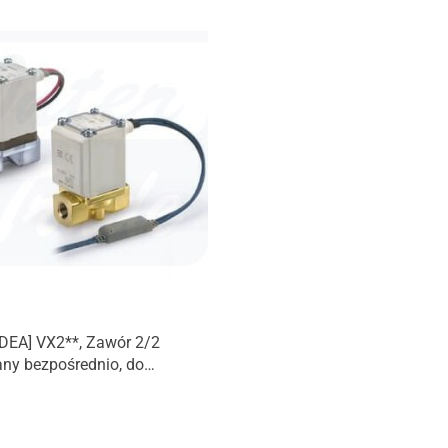
DEA] VX2**, Zawór 2/2
ny bezpośrednio, do
ego
ienia/wody/oleju/pary.
produkt)