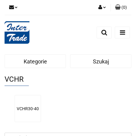
(
0
)
Zaloguj się
Zarejestruj się
Dodaj zgłoszenie
Zgody cookies
Kategorie
Szukaj
VCHR
VCHR30-40