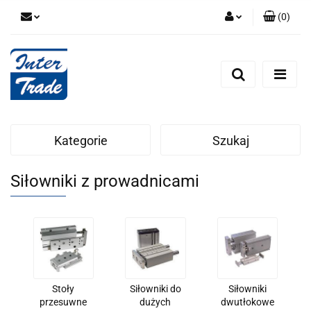
(
0
)
Zaloguj się
Zarejestruj się
Dodaj zgłoszenie
Zgody cookies
Kategorie
Szukaj
Siłowniki z prowadnicami
Stoły
Siłowniki do
Siłowniki
przesuwne
dużych
dwutłokowe