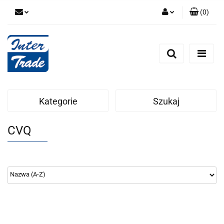
(
0
)
Zaloguj się
Zarejestruj się
Dodaj zgłoszenie
Zgody cookies
Kategorie
Szukaj
CVQ