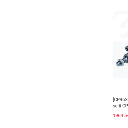
[CP96S
serii C
1964.5