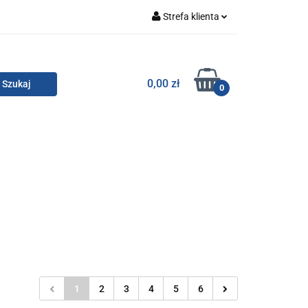
Strefa klienta
Zaloguj się
Zarejestruj się
TOR SMC
0,00 zł
0
Dodaj zgłoszenie
Zgody cookies
KONTAKT
1
2
3
4
5
6