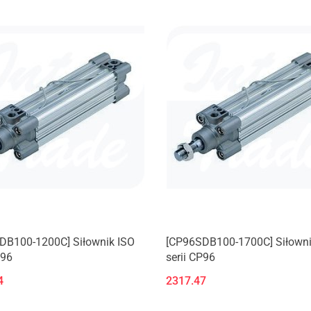
DB100-1200C] Siłownik ISO
[CP96SDB100-1700C] Siłowni
P96
serii CP96
4
2317.47