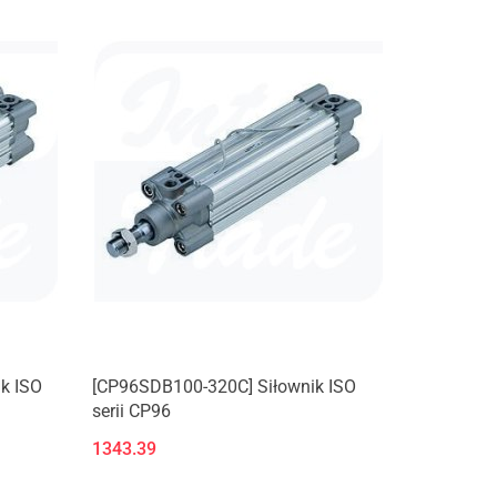
k ISO
[CP96SDB100-320C] Siłownik ISO
serii CP96
1343.39