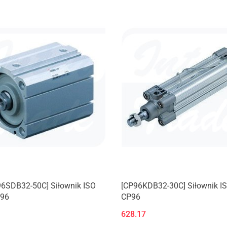
96SDB32-50C] Siłownik ISO
[CP96KDB32-30C] Siłownik ISO
P96
CP96
628.17