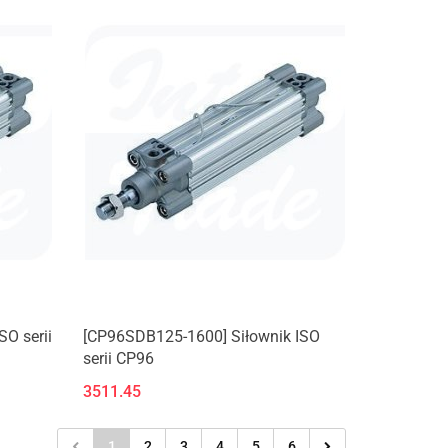
O serii
[CP96SDB125-1600] Siłownik ISO
serii CP96
3511.45
1
2
3
4
5
6