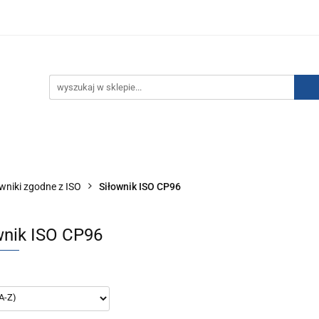
IZACJA ŁADUNKÓW ELEKTROSTATYCZNYCH
KONTAKT
GO POWIETRZA
SERIA J
AUTORYZOWANY DYSTRYBU
NEUTRALIZACJA ŁADUNKÓW ELEKTROSTATYCZNYCH
J
AUTORYZOWANY DYSTRYBUTOR SMC
owniki zgodne z ISO
Siłownik ISO CP96
wnik ISO CP96