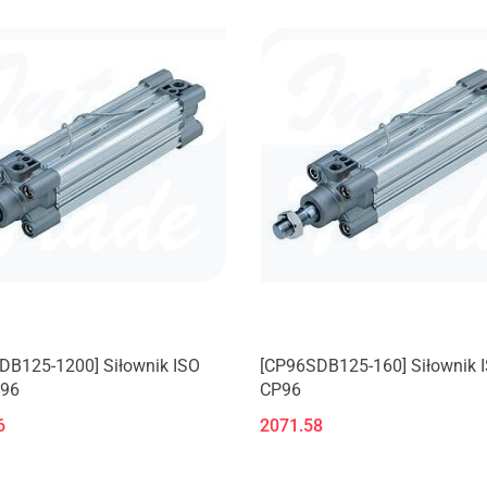
DB125-1200] Siłownik ISO
[CP96SDB125-160] Siłownik IS
P96
CP96
6
2071.58