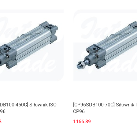
DB100-450C] Siłownik ISO
[CP96SDB100-70C] Siłownik I
P96
CP96
8
1166.89