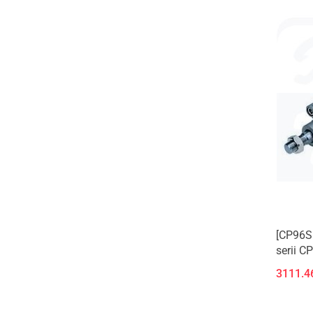
[CP96S
serii C
3111.4