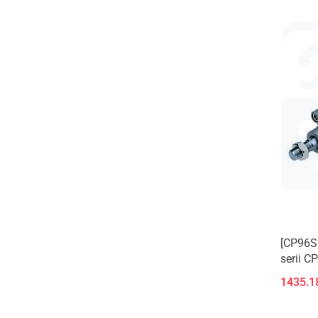
[CP96S
serii C
1435.1