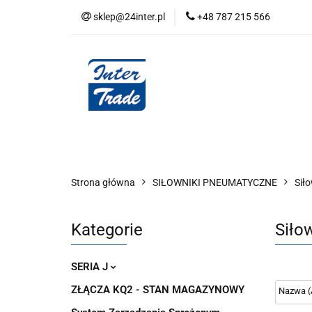
sklep@24inter.pl
+48 787 215 566
BLOG
NEUTRAL
AUDYT SPRĘŻONE
Wszystkie kategorie
BLOG
AUDYT SPRĘŻONEGO POWIETRZA
SERIA 
Strona główna
SIŁOWNIKI PNEUMATYCZNE
Sił
Kategorie
Siło
SERIA J
ZŁĄCZA KQ2 - STAN MAGAZYNOWY