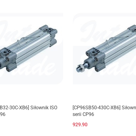
B32-30C-XB6] Siłownik ISO
[CP96SB50-430C-XB6] Siłown
P96
serii CP96
929.90