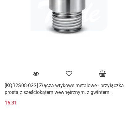
[KQB2S08-02S] Złącza wtykowe metalowe - przyłączka
prosta z sześciokątem wewnętrznym, z gwintem
zewnętrznym (M, R)
16.31