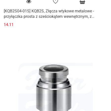
[KQB2S04-01S] KQB2S, Złącza wtykowe metalowe -
przyłączka prosta z sześciokątem wewnętrznym, z
gwintem zewnętrznym (M, R)
14.11