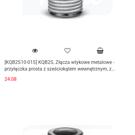
[KQB2S10-01S] KQB2S, Złącza wtykowe metalowe -
przyłączka prosta z sześciokątem wewnętrznym, z
gwintem zewnętrznym (M, R)
24.08