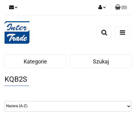
(
0
)
Zaloguj się
Zarejestruj się
Dodaj zgłoszenie
Zgody cookies
Kategorie
Szukaj
KQB2S