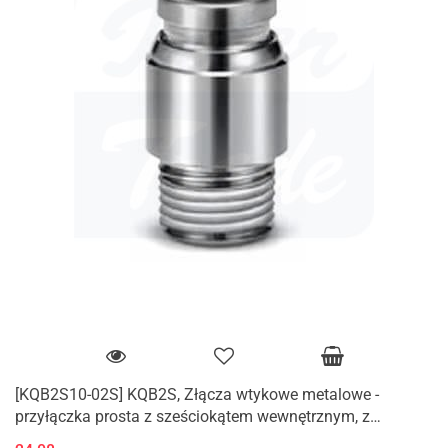
[KQB2S10-02S] KQB2S, Złącza wtykowe metalowe -
przyłączka prosta z sześciokątem wewnętrznym, z
gwintem zewnętrznym (M, R)