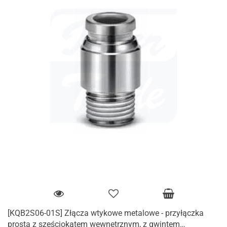
[KQB2S06-01S] Złącza wtykowe metalowe - przyłączka
prosta z sześciokątem wewnętrznym, z gwintem