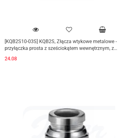
[KQB2S10-03S] KQB2S, Złącza wtykowe metalowe -
przyłączka prosta z sześciokątem wewnętrznym, z
gwintem zewnętrznym (M, R)
24.08