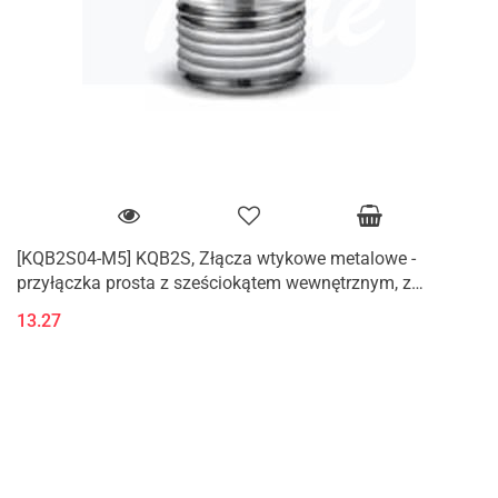
[KQB2S04-M5] KQB2S, Złącza wtykowe metalowe -
przyłączka prosta z sześciokątem wewnętrznym, z
gwintem zewnętrznym (M, R)
13.27