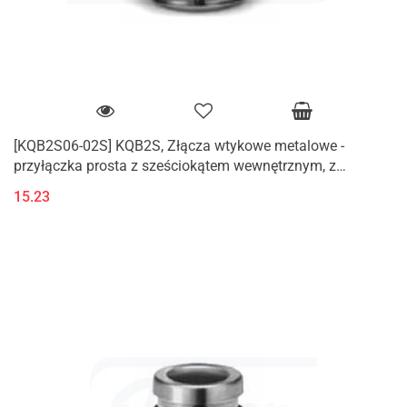
[KQB2S06-02S] KQB2S, Złącza wtykowe metalowe -
przyłączka prosta z sześciokątem wewnętrznym, z
gwintem zewnętrznym (M, R)
15.23