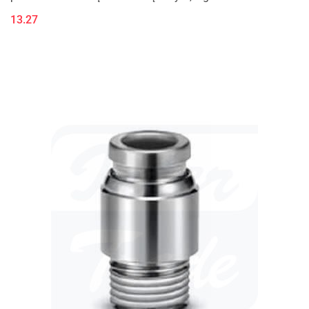
zewnętrznym (M, R)
13.27