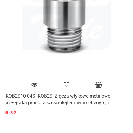
[KQB2S10-04S] KQB2S, Złącza wtykowe metalowe -
przyłączka prosta z sześciokątem wewnętrznym, z
gwintem zewnętrznym (M, R)
30.92