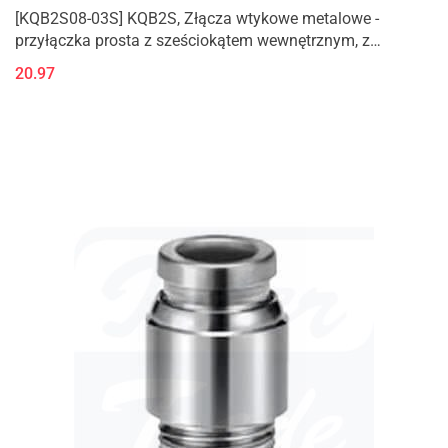
[KQB2S08-03S] KQB2S, Złącza wtykowe metalowe -
przyłączka prosta z sześciokątem wewnętrznym, z
gwintem zewnętrznym (M, R)
20.97