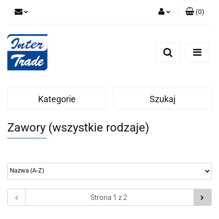
(
0
)
Zaloguj się
Zarejestruj się
Dodaj zgłoszenie
Zgody cookies
Kategorie
Szukaj
Zawory (wszystkie rodzaje)