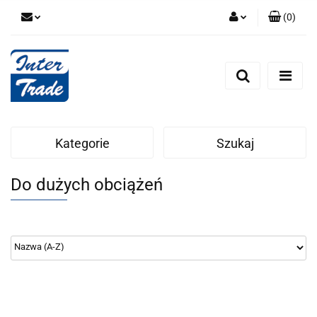
(
0
)
Zaloguj się
Zarejestruj się
Dodaj zgłoszenie
Zgody cookies
Kategorie
Szukaj
Do dużych obciążeń