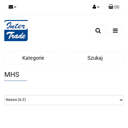
(
0
)
Zaloguj się
Zarejestruj się
Dodaj zgłoszenie
Zgody cookies
Kategorie
Szukaj
MHS