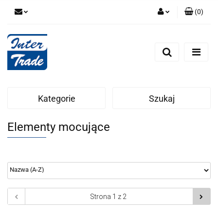
(
0
)
Zaloguj się
Zarejestruj się
Dodaj zgłoszenie
Zgody cookies
Kategorie
Szukaj
Elementy mocujące