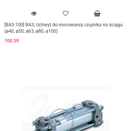
[BA3-100] BA3, Uchwyt do mocowania czujnika na ściągu
(ø40, ø50, ø63, ø80, ø100)
100.59