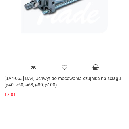
[BA4-063] BA4, Uchwyt do mocowania czujnika na ściągu
(ø40, ø50, ø63, ø80, ø100)
17.01