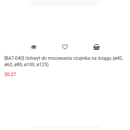
[BA7-040] Uchwyt do mocowania czujnika na ściągu (ø40,
ø63, ø80, ø100, ø125)
20.27