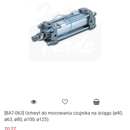
[BA7-063] Uchwyt do mocowania czujnika na ściągu (ø40,
ø63, ø80, ø100, ø125)
20.27