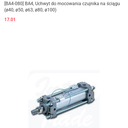
[BA4-080] BA4, Uchwyt do mocowania czujnika na ściągu
(ø40, ø50, ø63, ø80, ø100)
17.01