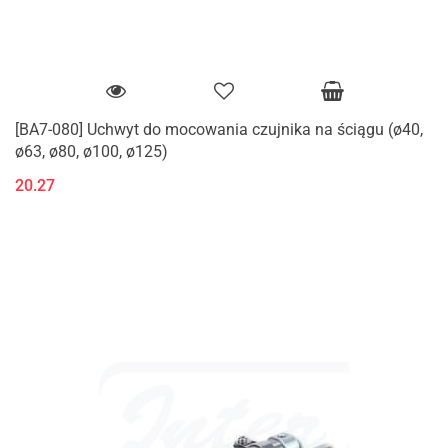
[BA7-080] Uchwyt do mocowania czujnika na ściągu (ø40,
ø63, ø80, ø100, ø125)
20.27