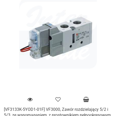
[VF3133K-5YOD1-01F] VF3000, Zawór rozdzielający 5/2 i
5/3, ze wspomaganiem, z prostownikiem pełnookresowym