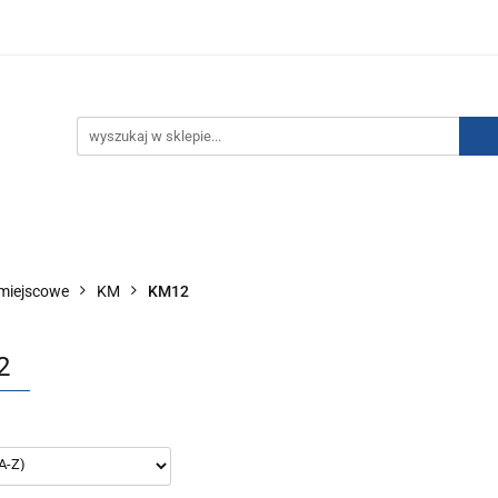
IZACJA ŁADUNKÓW ELEKTROSTATYCZNYCH
KONTAKT
GO POWIETRZA
SERIA J
AUTORYZOWANY DYSTRYBU
NEUTRALIZACJA ŁADUNKÓW ELEKTROSTATYCZNYCH
J
AUTORYZOWANY DYSTRYBUTOR SMC
omiejscowe
KM
KM12
2