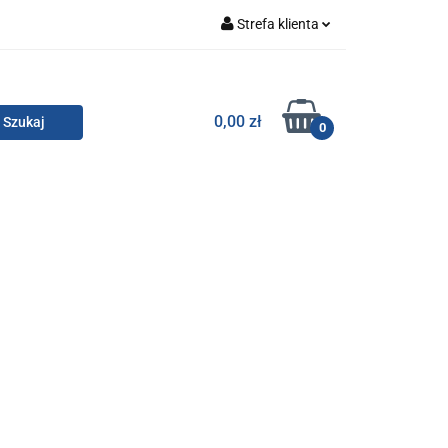
Strefa klienta
Zaloguj się
Zarejestruj się
TOR SMC
0,00 zł
0
Dodaj zgłoszenie
Zgody cookies
KONTAKT