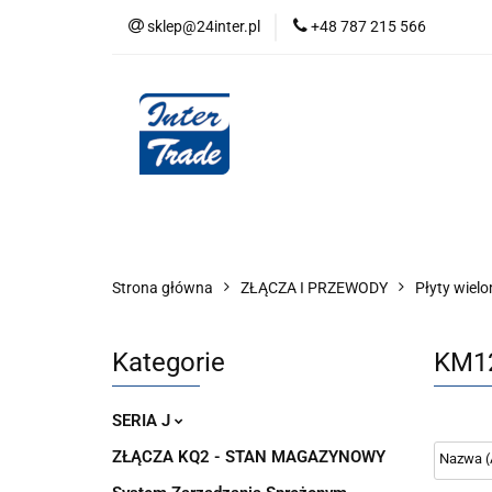
sklep@24inter.pl
+48 787 215 566
BLOG
NEUTRAL
AUDYT SPRĘŻONE
Wszystkie kategorie
BLOG
AUDYT SPRĘŻONEGO POWIETRZA
SERIA 
Strona główna
ZŁĄCZA I PRZEWODY
Płyty wiel
Kategorie
KM1
SERIA J
ZŁĄCZA KQ2 - STAN MAGAZYNOWY