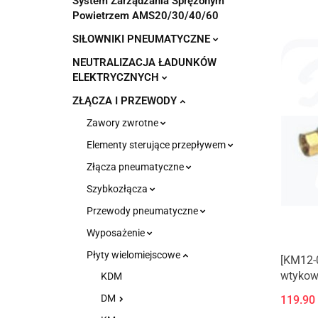
System Zarządzania Sprężonym
Powietrzem AMS20/30/40/60
SIŁOWNIKI PNEUMATYCZNE
NEUTRALIZACJA ŁADUNKÓW
ELEKTRYCZNYCH
ZŁĄCZA I PRZEWODY
Zawory zwrotne
Elementy sterujące przepływem
Złącza pneumatyczne
Szybkozłącza
Przewody pneumatyczne
Wyposażenie
Płyty wielomiejscowe
[KM12-
wtykowy
KDM
wtykowe
DM
119.90
wewnęt