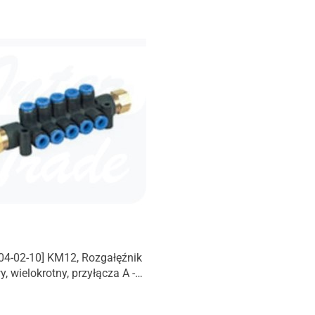
04-02-10] KM12, Rozgałęźnik
, wielokrotny, przyłącza A -
, przyłącza B - gwint
rzny (Rc)