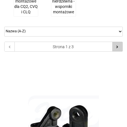
montażowe
nierdzewna -
dla CQ2, CVQ
wsporniki
i CLQ
montażowe