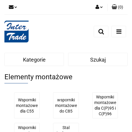
(
0
)
Zaloguj się
Zarejestruj się
Dodaj zgłoszenie
Zgody cookies
Kategorie
Szukaj
Elementy montażowe
Wsporniki
Wsporniki
wsporniki
montażowe
montażowe
montażowe
dla C(P)95 i
dla C55
do C85
C(P)96
Wsporniki
Stal