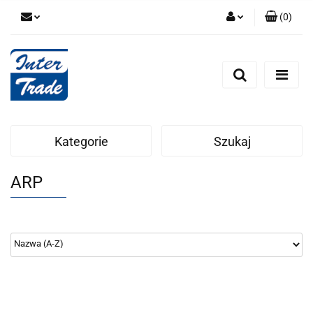
(
0
)
Zaloguj się
Zarejestruj się
Dodaj zgłoszenie
Zgody cookies
Kategorie
Szukaj
ARP