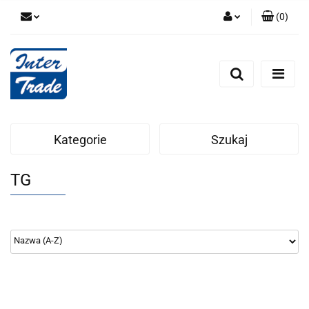
(
0
)
Zaloguj się
Zarejestruj się
Dodaj zgłoszenie
Zgody cookies
Kategorie
Szukaj
TG