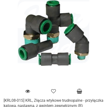
[KRL08-01S] KRL, Złącza wtykowe trudnopalne - przyłączka
kątowa, nastawna, z gwintem zewnętrznym (R)