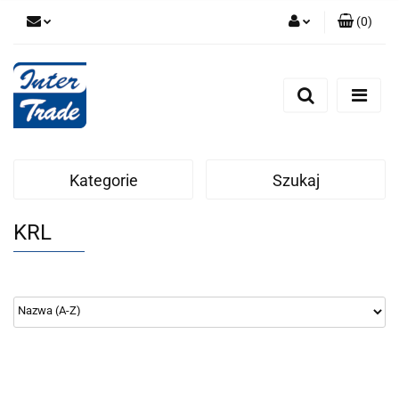
(
0
)
Zaloguj się
Zarejestruj się
Dodaj zgłoszenie
Zgody cookies
Kategorie
Szukaj
KRL