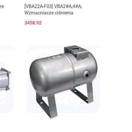
ze
[VBA22A-F03] VBA2#A,4#A,
Wzmacniacze ciśnienia
3458.92