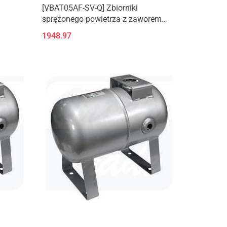
[VBAT05AF-SV-Q] Zbiorniki
sprężonego powietrza z zaworem
bezpieczeństwa i zaworem
1948.97
spustowym