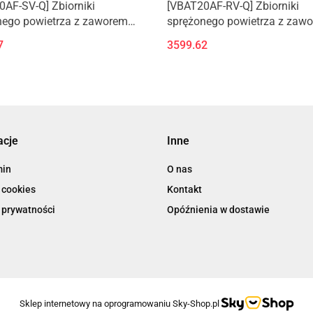
AF-SV-Q] Zbiorniki
[VBAT20AF-RV-Q] Zbiorniki
nego powietrza z zaworem
sprężonego powietrza z zaw
czeństwa i zaworem
bezpieczeństwa i zaworem
7
3599.62
owym
spustowym
acje
Inne
min
O nas
 cookies
Kontakt
 prywatności
Opóźnienia w dostawie
Sklep internetowy na oprogramowaniu Sky-Shop.pl