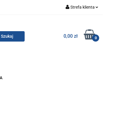
Strefa klienta
Zaloguj się
Zarejestruj się
TOR SMC
0,00 zł
0
Dodaj zgłoszenie
Zgody cookies
KONTAKT
BA