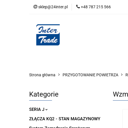
sklep@24inter.pl
+48 787 215 566
BLOG
NEUTRAL
AUDYT SPRĘŻONE
Wszystkie kategorie
BLOG
AUDYT SPRĘŻONEGO POWIETRZA
SERIA 
Strona główna
PRZYGOTOWANIE POWIETRZA
R
Kategorie
Wzma
SERIA J
ZŁĄCZA KQ2 - STAN MAGAZYNOWY