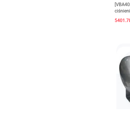
[VBA40
ciśnien
5401.7