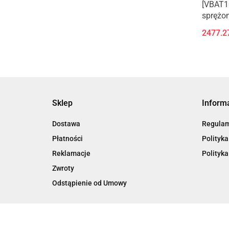
[VBAT10
sprężo
bezpie
2477.2
spust
Sklep
Inform
Dostawa
Regula
Płatności
Polityka
Reklamacje
Polityka
Zwroty
Odstąpienie od Umowy