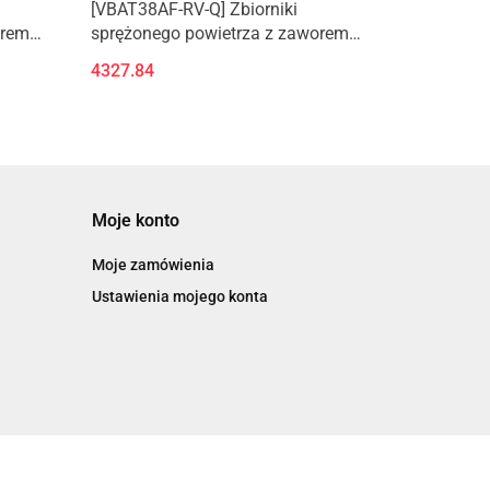
[VBAT38AF-RV-Q] Zbiorniki
orem
sprężonego powietrza z zaworem
bezpieczeństwa i zaworem
4327.84
spustowym
Moje konto
Moje zamówienia
Ustawienia mojego konta