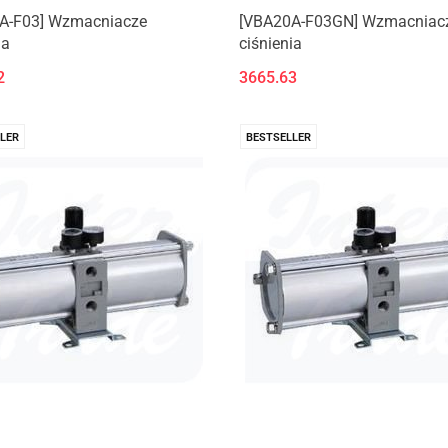
A-F03] Wzmacniacze
[VBA20A-F03GN] Wzmacniac
ia
ciśnienia
2
3665.63
LER
BESTSELLER