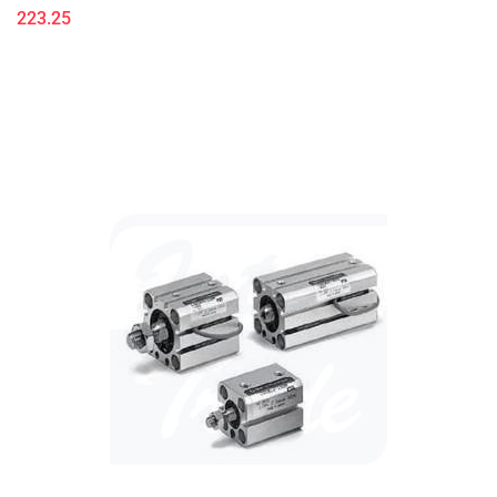
223.25