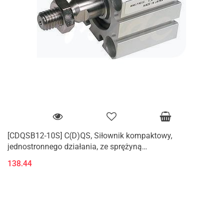
[CDQSB12-10S] C(D)QS, Siłownik kompaktowy,
jednostronnego działania, ze sprężyną
cofającą/wysuwającą tłoczysko
138.44