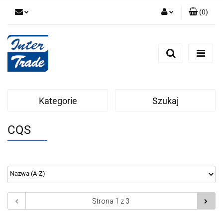
(
0
)
Zaloguj się
Zarejestruj się
Dodaj zgłoszenie
Zgody cookies
Kategorie
Szukaj
CQS