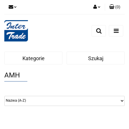
(
0
)
Zaloguj się
Zarejestruj się
Dodaj zgłoszenie
Zgody cookies
Kategorie
Szukaj
AMH