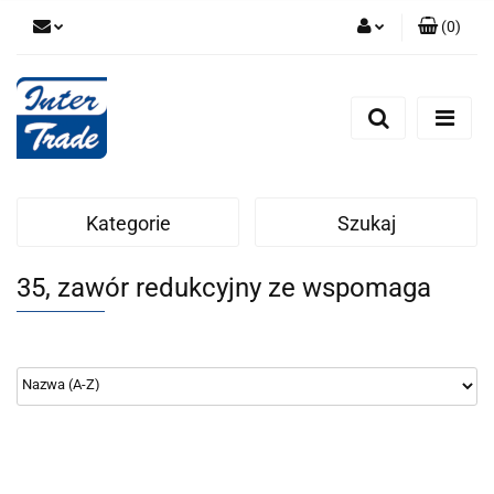
(
0
)
Zaloguj się
Zarejestruj się
Dodaj zgłoszenie
Zgody cookies
Kategorie
Szukaj
35, zawór redukcyjny ze wspomaga