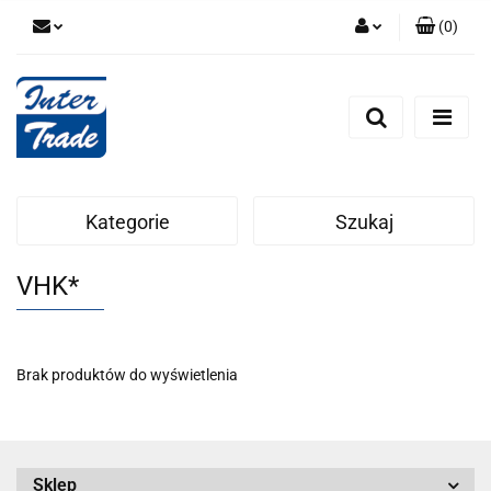
(
0
)
Zaloguj się
Zarejestruj się
Dodaj zgłoszenie
Zgody cookies
Kategorie
Szukaj
VHK*
Brak produktów do wyświetlenia
Sklep