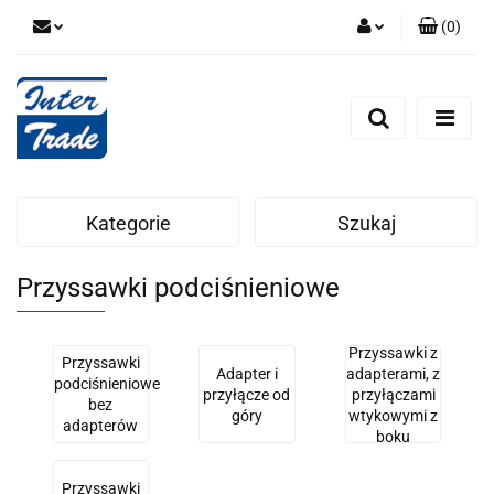
(
0
)
Zaloguj się
Zarejestruj się
Dodaj zgłoszenie
Zgody cookies
Kategorie
Szukaj
Przyssawki podciśnieniowe
Przyssawki z
Przyssawki
Adapter i
adapterami, z
podciśnieniowe
przyłącze od
przyłączami
bez
góry
wtykowymi z
adapterów
boku
Przyssawki