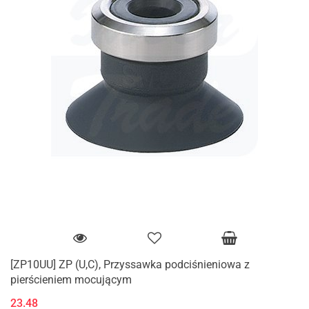
[ZP10UU] ZP (U,C), Przyssawka podciśnieniowa z
pierścieniem mocującym
23.48