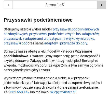
Przyssawki podciśnieniowe
Oferujemy szeroki wybór modeli
przyssawek podciśnieniowych
bezdotykowych
,
przyssawek podciśnieniowych bez adapterów
,
przyssawek z adapterami, z przyłączami wtykowymi z boku,
przyssawki pod
oraz same
adaptery i przyłącza do góry
.
Sprawdź
naszą ofertę wielu modeli w kategorii
Przyssawki
podciśnieniowe
. Gwarantujemy super ceny, pełną dostępność i
szybką dostawę. Zakupy online w naszym sklepie
24inter.pl
to
wygoda, możliwości wyboru i zakupu 24h, a tym samym ogromna
oszczędność pieniędzy i czasu.
Wybierz optymalne rozwiązanie dla siebie, a w przypadku
jakichkolwiek pytań lub wątpliwości przed zakupem chwytaków i
siłowników rozdzielających skontaktuj się z nami telefonicznie:
+48
882 650 149
lub mailowo:
sklep@24inter.pl