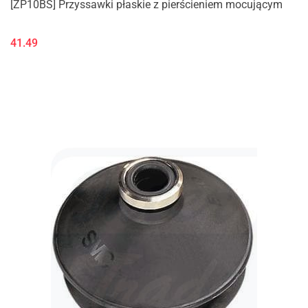
[ZP10BS] Przyssawki płaskie z pierścieniem mocującym
41.49