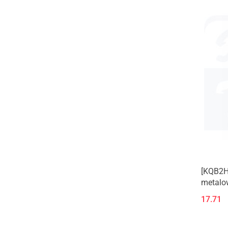
[KQB2H
metalow
gwinte
17.71