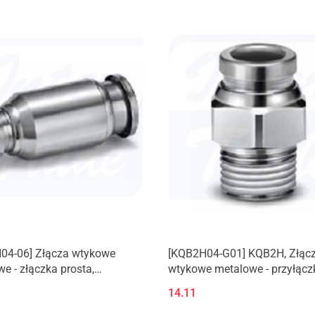
04-06] Złącza wtykowe
[KQB2H04-G01] KQB2H, Złąc
e - złączka prosta,
wtykowe metalowe - przyłącz
yjna
prosta z gwintem zewnętrzny
14.11