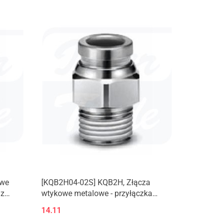
owe
[KQB2H04-02S] KQB2H, Złącza
 z
wtykowe metalowe - przyłączka
prosta z gwintem zewnętrznym (M,
14.11
R)