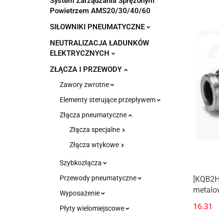
System Zarządzania Sprężonym
Powietrzem AMS20/30/40/60
SIŁOWNIKI PNEUMATYCZNE
NEUTRALIZACJA ŁADUNKÓW
ELEKTRYCZNYCH
ZŁĄCZA I PRZEWODY
Zawory zwrotne
Elementy sterujące przepływem
Złącza pneumatyczne
Złącza specjalne
Złącza wtykowe
Szybkozłącza
Przewody pneumatyczne
[KQB2H
metalow
Wyposażenie
16.31
Płyty wielomiejscowe