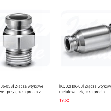
06-03S] Złącza wtykowe
[KQB2H06-08] Złącza wtykow
e - przyłączka prosta z
metalowe - złączka prosta,
m zewnętrznym (M, R)
redukcyjna
19.62