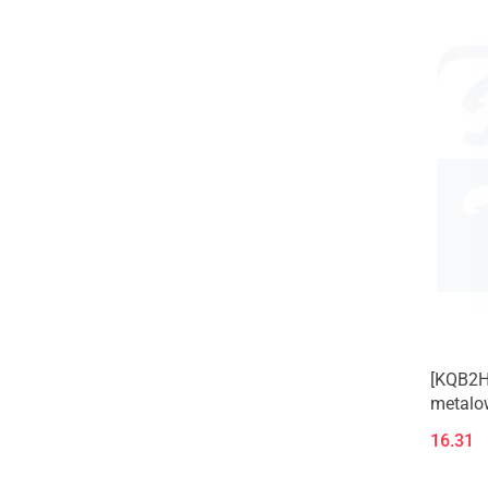
[KQB2H
metalow
gwinte
16.31