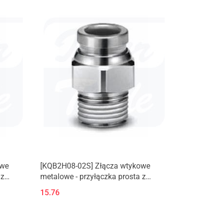
owe
[KQB2H08-02S] Złącza wtykowe
 z
metalowe - przyłączka prosta z
gwintem zewnętrznym (M, R)
15.76