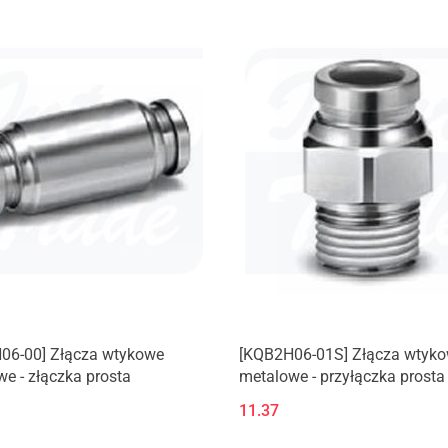
06-00] Złącza wtykowe
[KQB2H06-01S] Złącza wtyk
e - złączka prosta
metalowe - przyłączka prosta
gwintem zewnętrznym (M, R)
11.37