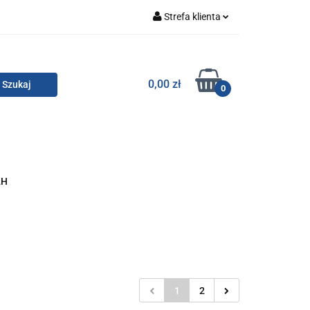
Strefa klienta
Zaloguj się
Zarejestruj się
TOR SMC
0,00 zł
0
Dodaj zgłoszenie
Zgody cookies
KONTAKT
2H
1
2