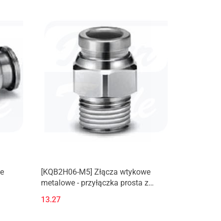
e
[KQB2H06-M5] Złącza wtykowe
metalowe - przyłączka prosta z
gwintem zewnętrznym (M, R)
13.27