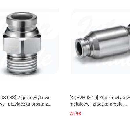
08-03S] Złącza wtykowe
[KQB2H08-10] Złącza wtykow
e - przyłączka prosta z
metalowe - złączka prosta,
m zewnętrznym (M, R)
redukcyjna
25.98