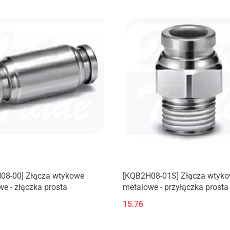
08-00] Złącza wtykowe
[KQB2H08-01S] Złącza wtyk
e - złączka prosta
metalowe - przyłączka prosta
gwintem zewnętrznym (M, R)
15.76