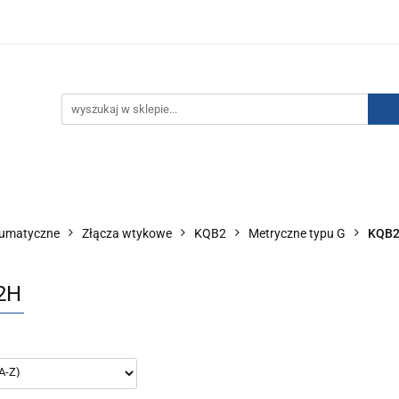
IZACJA ŁADUNKÓW ELEKTROSTATYCZNYCH
KONTAKT
GO POWIETRZA
SERIA J
AUTORYZOWANY DYSTRYBU
NEUTRALIZACJA ŁADUNKÓW ELEKTROSTATYCZNYCH
J
AUTORYZOWANY DYSTRYBUTOR SMC
eumatyczne
Złącza wtykowe
KQB2
Metryczne typu G
KQB
2H