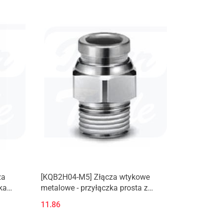
za
[KQB2H04-M5] Złącza wtykowe
ka
metalowe - przyłączka prosta z
m (G)
gwintem zewnętrznym (M, R)
11.86