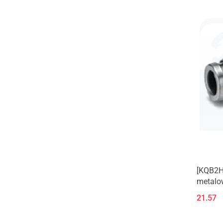
[KQB2H
metalow
21.57