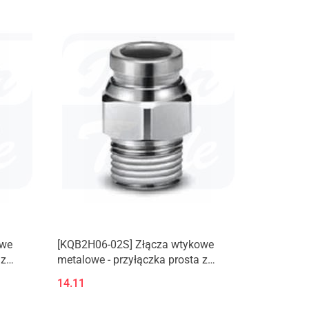
owe
[KQB2H06-02S] Złącza wtykowe
 z
metalowe - przyłączka prosta z
gwintem zewnętrznym (M, R)
14.11