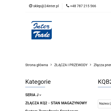
sklep@24inter.pl
+48 787 215 566
BLOG
NEUTRAL
AUDYT SPRĘŻONE
Wszystkie kategorie
BLOG
AUDYT SPRĘŻONEGO POWIETRZA
SERIA 
Strona główna
ZŁĄCZA I PRZEWODY
Złącza pn
Kategorie
KQB
SERIA J
ZŁĄCZA KQ2 - STAN MAGAZYNOWY