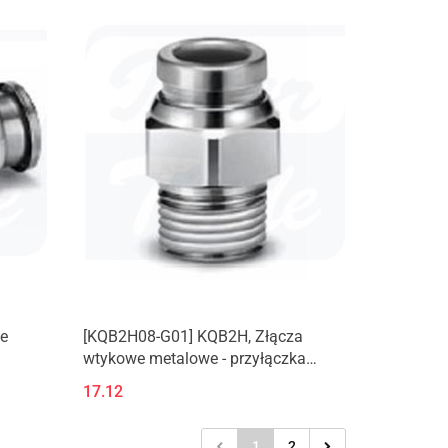
e
[KQB2H08-G01] KQB2H, Złącza
wtykowe metalowe - przyłączka
prosta z gwintem zewnętrznym (G)
17.12
1
2