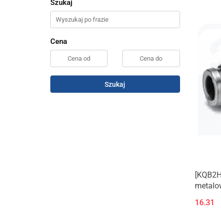
Szukaj
Cena
Szukaj
[KQB2H
metalow
16.31