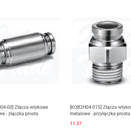
04-00] Złącza wtykowe
[KQB2H04-01S] Złącza wtyk
e - złączka prosta
metalowe - przyłączka prosta
gwintem zewnętrznym (M, R)
11.37