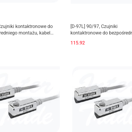
Czujniki kontaktronowe do
[D-97L] 90/97, Czujniki
redniego montażu, kabel
kontaktronowe do bezpośred
ny, 2-żyłowy
montażu, kabel zatopiony, 2-
115.92