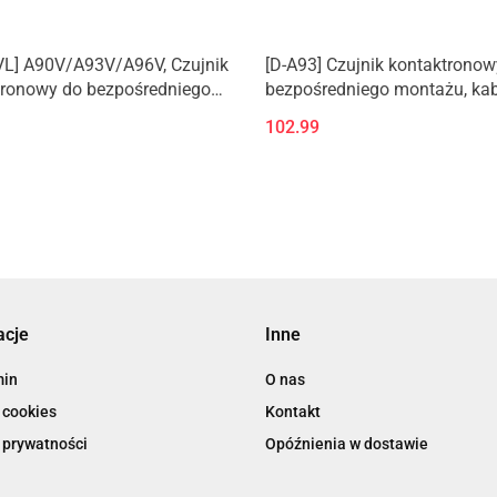
VL] A90V/A93V/A96V, Czujnik
[D-A93] Czujnik kontaktronow
tronowy do bezpośredniego
bezpośredniego montażu, kab
, kabel zatopiony,
zatopiony, osiowy
102.99
adły
acje
Inne
min
O nas
 cookies
Kontakt
 prywatności
Opóźnienia w dostawie