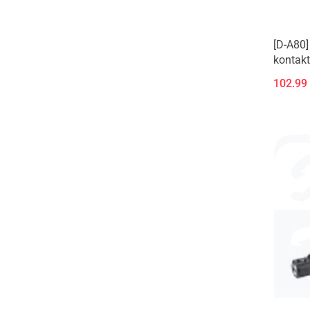
[D-A80]
kontak
szynie,
102.99