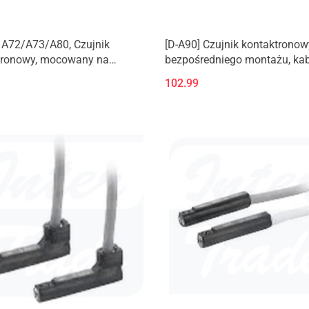
 A72/A73/A80, Czujnik
[D-A90] Czujnik kontaktronow
tronowy, mocowany na
bezpośredniego montażu, kab
 kabel zatopiony, prostopadły
zatopiony, osiowy
102.99