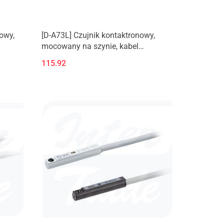
owy,
[D-A73L] Czujnik kontaktronowy,
mocowany na szynie, kabel
zatopiony, prostopadły
115.92