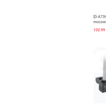
[D-A73H
mocowa
zatopio
102.99