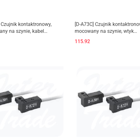
 Czujnik kontaktronowy,
[D-A73C] Czujnik kontaktrono
ny na szynie, kabel
mocowany na szynie, wtyk
ny, prostopadły
miniaturowy
115.92