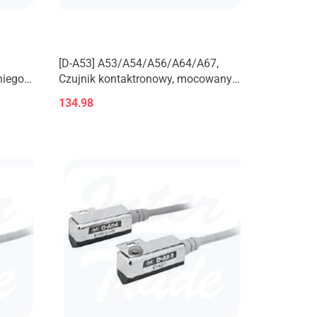
[D-A53] A53/A54/A56/A64/A67,
niego
Czujnik kontaktronowy, mocowany
żyłowy
na ściągu, kabel zatopiony
134.98