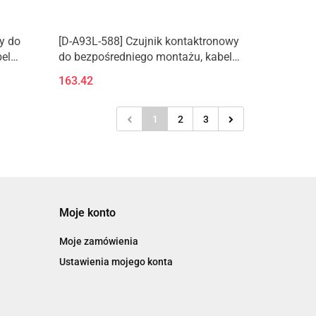
y do
[D-A93L-588] Czujnik kontaktronowy
el
do bezpośredniego montażu, kabel
zatopiony, osiowy, ATEX kategoria 3
163.42
1
2
3
Moje konto
Moje zamówienia
Ustawienia mojego konta