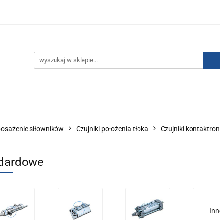
IZACJA ŁADUNKÓW ELEKTROSTATYCZNYCH
KONTAKT
GO POWIETRZA
SERIA J
AUTORYZOWANY DYSTRYBU
NEUTRALIZACJA ŁADUNKÓW ELEKTROSTATYCZNYCH
J
AUTORYZOWANY DYSTRYBUTOR SMC
osażenie siłowników
Czujniki położenia tłoka
Czujniki kontaktro
dardowe
Inn