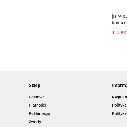
[D-A90
kontak
montażu
115.92
prostop
Sklep
Inform
Dostawa
Regula
Płatności
Polityka
Reklamacje
Polityka
Zwroty