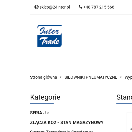
sklep@24inter.pl
+48 787 215 566
BLOG
NEUTRAL
AUDYT SPRĘŻONE
Wszystkie kategorie
BLOG
AUDYT SPRĘŻONEGO POWIETRZA
SERIA 
Strona główna
SIŁOWNIKI PNEUMATYCZNE
Wyp
Kategorie
Stan
SERIA J
ZŁĄCZA KQ2 - STAN MAGAZYNOWY