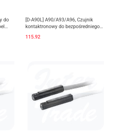
y do
[D-A90L] A90/A93/A96, Czujnik
el
kontaktronowy do bezpośredniego
montażu, kabel zatopiony, osiowy
115.92