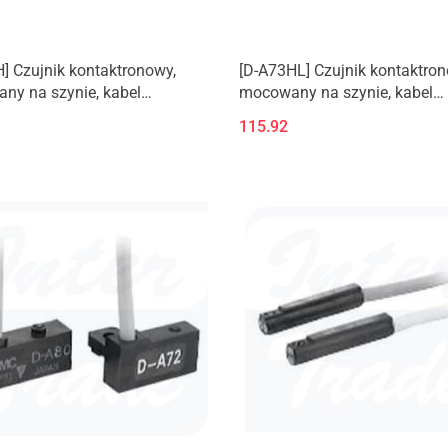
] Czujnik kontaktronowy,
[D-A73HL] Czujnik kontaktron
ny na szynie, kabel
mocowany na szynie, kabel
ny, osiowy
zatopiony, osiowy
115.92