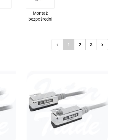
Montaż
bezpośredni
1
2
3