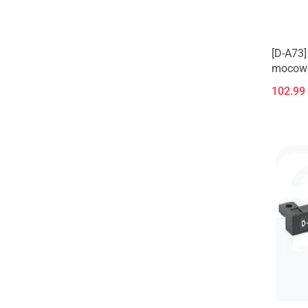
[D-A73]
mocowa
zatopio
102.99