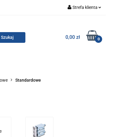
Strefa klienta
Zaloguj się
Zarejestruj się
TOR SMC
0,00 zł
0
Dodaj zgłoszenie
Zgody cookies
KONTAKT
nowe
Standardowe
e