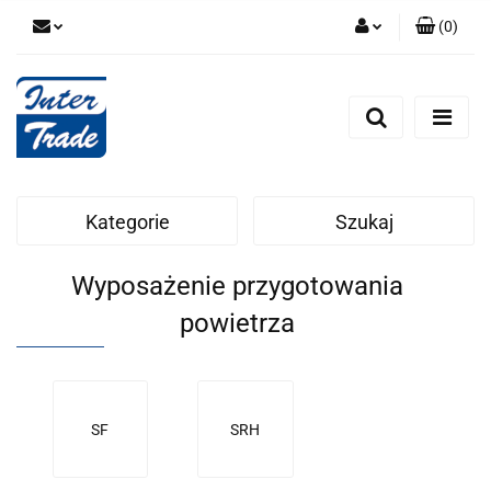
(
0
)
Zaloguj się
Zarejestruj się
Dodaj zgłoszenie
Zgody cookies
Kategorie
Szukaj
Wyposażenie przygotowania
powietrza
SF
SRH