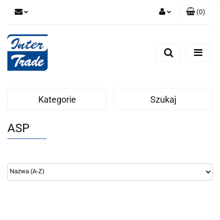
(
0
)
Zaloguj się
Zarejestruj się
Dodaj zgłoszenie
Zgody cookies
Kategorie
Szukaj
ASP