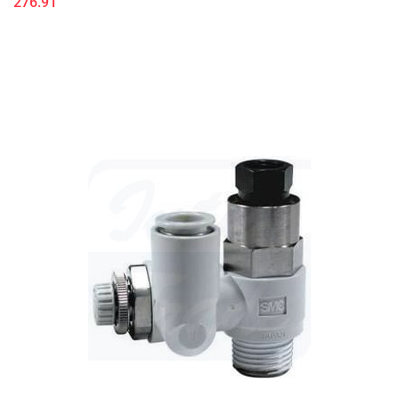
276.91