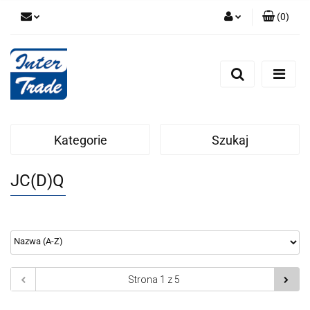
(
0
)
Zaloguj się
Zarejestruj się
Dodaj zgłoszenie
Zgody cookies
Kategorie
Szukaj
JC(D)Q