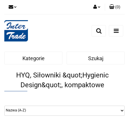
(
0
)
Zaloguj się
Zarejestruj się
Dodaj zgłoszenie
Zgody cookies
Kategorie
Szukaj
HYQ, Siłowniki &quot;Hygienic
Design&quot;, kompaktowe