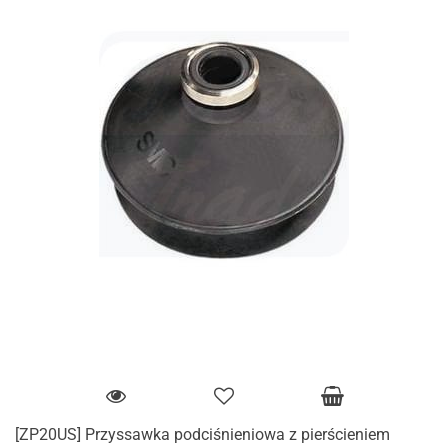
[ZP20US] Przyssawka podciśnieniowa z pierścieniem