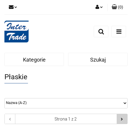
(
0
)
Zaloguj się
Zarejestruj się
Dodaj zgłoszenie
Zgody cookies
Kategorie
Szukaj
Płaskie