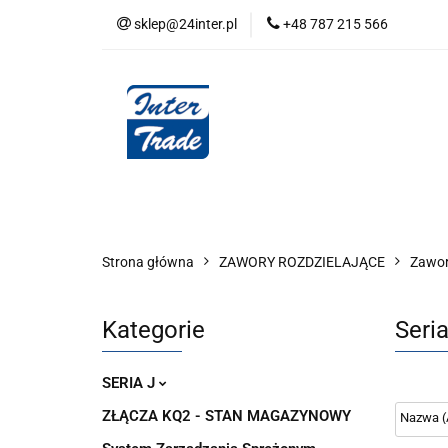
sklep@24inter.pl
+48 787 215 566
BLOG
NEUTRAL
AUDYT SPRĘŻONE
Wszystkie kategorie
BLOG
AUDYT SPRĘŻONEGO POWIETRZA
SERIA 
Strona główna
ZAWORY ROZDZIELAJĄCE
Zawor
Kategorie
Seri
SERIA J
ZŁĄCZA KQ2 - STAN MAGAZYNOWY