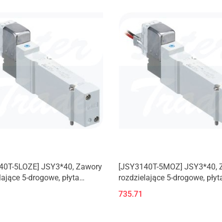
40T-5LOZE] JSY3*40, Zawory
[JSY3140T-5MOZ] JSY3*40, 
lające 5-drogowe, płyta
rozdzielające 5-drogowe, płyt
iowa
aluminiowa
735.71