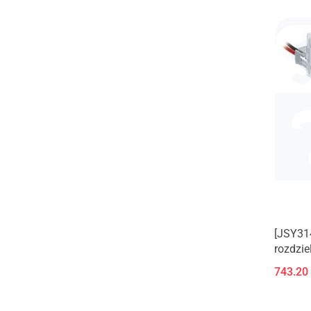
[JSY31
rozdzie
alumin
743.20