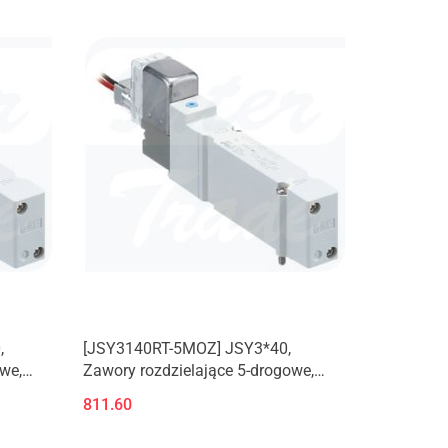
,
[JSY3140RT-5MOZ] JSY3*40,
we,
Zawory rozdzielające 5-drogowe,
płyta aluminiowa
811.60