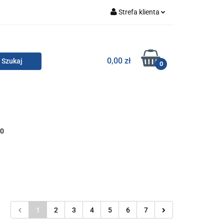
Strefa klienta
Zaloguj się
Zarejestruj się
TOR SMC
0,00 zł
0
Dodaj zgłoszenie
Zgody cookies
KONTAKT
00
1
2
3
4
5
6
7