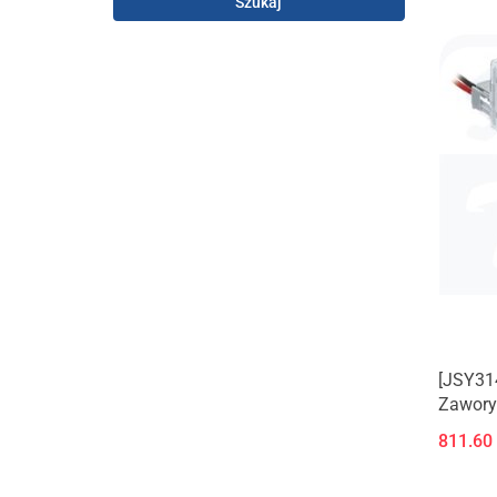
Szukaj
[JSY31
Zawory 
płyta a
811.60