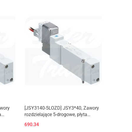
awory
[JSY3140-5LOZD] JSY3*40, Zawory
a
rozdzielające 5-drogowe, płyta
aluminiowa
690.34