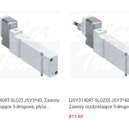
40RT-5LOZ] JSY3*40, Zawory
[JSY3140RT-5LOZD] JSY3*40
lające 5-drogowe, płyta
Zawory rozdzielające 5-drogo
iowa
płyta aluminiowa
811.60