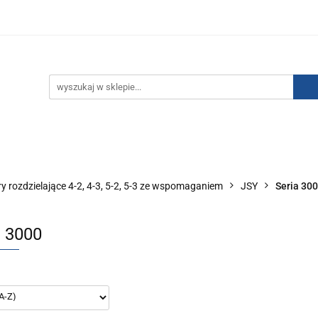
IZACJA ŁADUNKÓW ELEKTROSTATYCZNYCH
KONTAKT
GO POWIETRZA
SERIA J
AUTORYZOWANY DYSTRYBU
NEUTRALIZACJA ŁADUNKÓW ELEKTROSTATYCZNYCH
J
AUTORYZOWANY DYSTRYBUTOR SMC
y rozdzielające 4-2, 4-3, 5-2, 5-3 ze wspomaganiem
JSY
Seria 30
a 3000