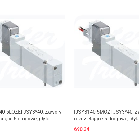
40-5LOZE] JSY3*40, Zawory
[JSY3140-5MOZ] JSY3*40, Z
lające 5-drogowe, płyta
rozdzielające 5-drogowe, płyt
iowa
aluminiowa
690.34