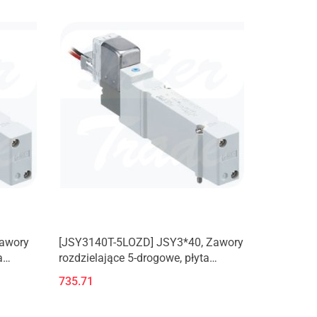
Zawory
[JSY3140T-5LOZD] JSY3*40, Zawory
a
rozdzielające 5-drogowe, płyta
aluminiowa
735.71