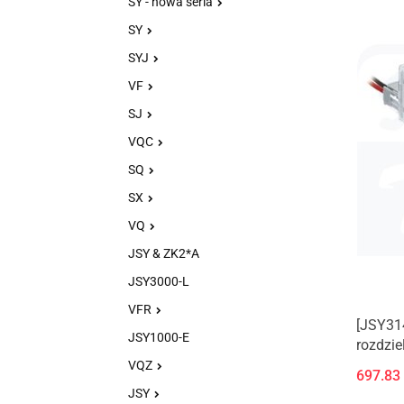
SY - nowa seria
SY
SYJ
VF
SJ
VQC
SQ
SX
VQ
JSY & ZK2*A
JSY3000-L
VFR
[JSY31
JSY1000-E
rozdzie
alumin
VQZ
697.83
JSY