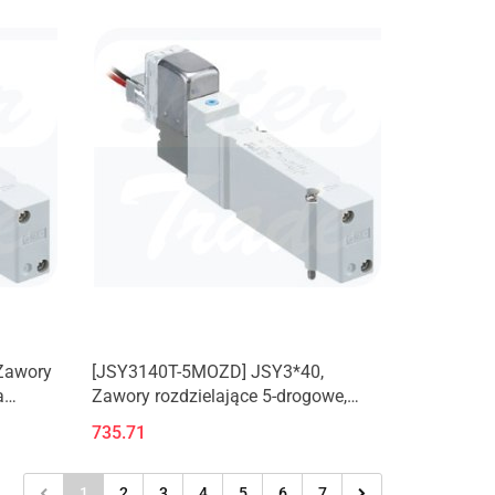
Zawory
[JSY3140T-5MOZD] JSY3*40,
a
Zawory rozdzielające 5-drogowe,
płyta aluminiowa
735.71
1
2
3
4
5
6
7