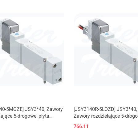
40-5MOZE] JSY3*40, Zawory
[JSY3140R-5LOZD] JSY3*40,
lające 5-drogowe, płyta
Zawory rozdzielające 5-drogo
iowa
płyta aluminiowa
766.11