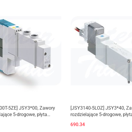
00T-5ZE] JSY3*00, Zawory
[JSY3140-5LOZ] JSY3*40, Z
lające 5-drogowe, płyta
rozdzielające 5-drogowe, płyt
iowa
aluminiowa
690.34