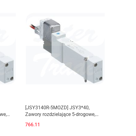
[JSY3140R-5MOZD] JSY3*40,
we,
Zawory rozdzielające 5-drogowe,
płyta aluminiowa
766.11