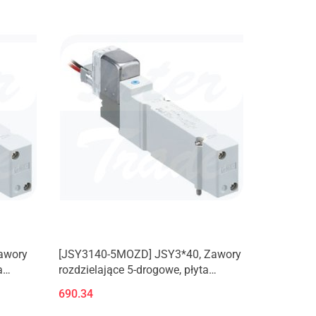
awory
[JSY3140-5MOZD] JSY3*40, Zawory
a
rozdzielające 5-drogowe, płyta
aluminiowa
690.34