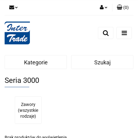
(
0
)
Zaloguj się
Zarejestruj się
Dodaj zgłoszenie
Zgody cookies
Kategorie
Szukaj
Seria 3000
Zawory
(wszystkie
rodzaje)
Brak produktów do wyświetlenia