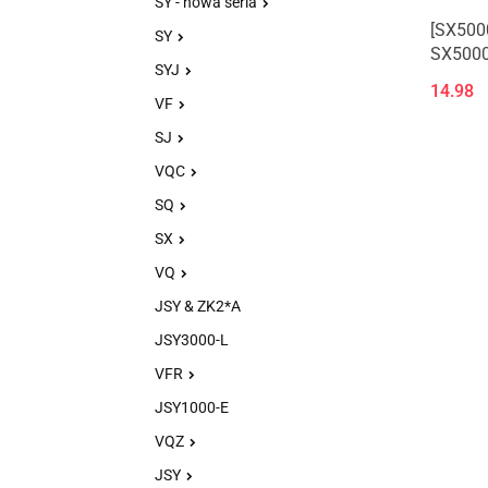
SY - nowa seria
[SX500
SY
SX5000,
SYJ
14.98
VF
SJ
VQC
SQ
SX
VQ
JSY & ZK2*A
JSY3000-L
VFR
JSY1000-E
VQZ
JSY