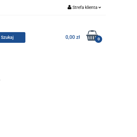
Strefa klienta
Zaloguj się
Zarejestruj się
TOR SMC
0,00 zł
0
Dodaj zgłoszenie
Zgody cookies
KONTAKT
0