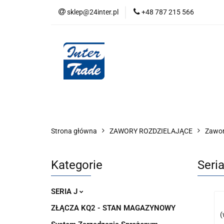
sklep@24inter.pl
+48 787 215 566
BLOG
NEUTRAL
AUDYT SPRĘŻONE
Wszystkie kategorie
BLOG
AUDYT SPRĘŻONEGO POWIETRZA
SERIA 
Strona główna
ZAWORY ROZDZIELAJĄCE
Zawor
Kategorie
Seri
SERIA J
ZŁĄCZA KQ2 - STAN MAGAZYNOWY
(