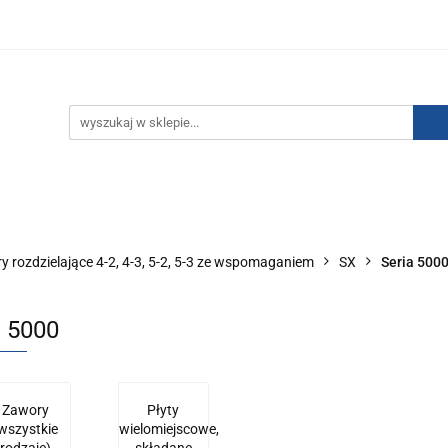
IZACJA ŁADUNKÓW ELEKTROSTATYCZNYCH
KONTAKT
GO POWIETRZA
SERIA J
AUTORYZOWANY DYSTRYBU
NEUTRALIZACJA ŁADUNKÓW ELEKTROSTATYCZNYCH
J
AUTORYZOWANY DYSTRYBUTOR SMC
y rozdzielające 4-2, 4-3, 5-2, 5-3 ze wspomaganiem
SX
Seria 500
a 5000
Zawory
Płyty
wszystkie
wielomiejscowe,
rodzaje)
składane