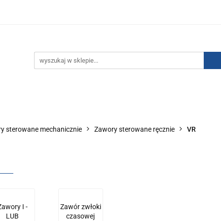
IZACJA ŁADUNKÓW ELEKTROSTATYCZNYCH
KONTAKT
GO POWIETRZA
SERIA J
AUTORYZOWANY DYSTRYBU
NEUTRALIZACJA ŁADUNKÓW ELEKTROSTATYCZNYCH
J
AUTORYZOWANY DYSTRYBUTOR SMC
y sterowane mechanicznie
Zawory sterowane ręcznie
VR
Zawory I -
Zawór zwłoki
LUB
czasowej