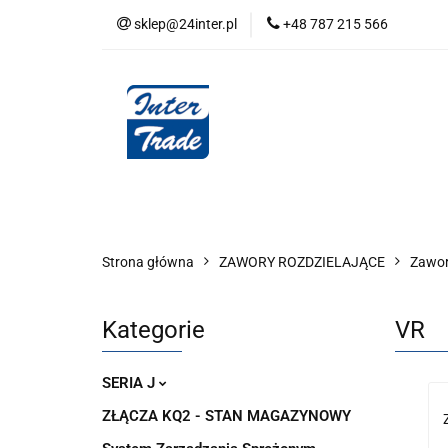
sklep@24inter.pl
+48 787 215 566
BLOG
NEUTRAL
AUDYT SPRĘŻONE
Wszystkie kategorie
BLOG
AUDYT SPRĘŻONEGO POWIETRZA
SERIA 
Strona główna
ZAWORY ROZDZIELAJĄCE
Zawor
Kategorie
VR
SERIA J
ZŁĄCZA KQ2 - STAN MAGAZYNOWY