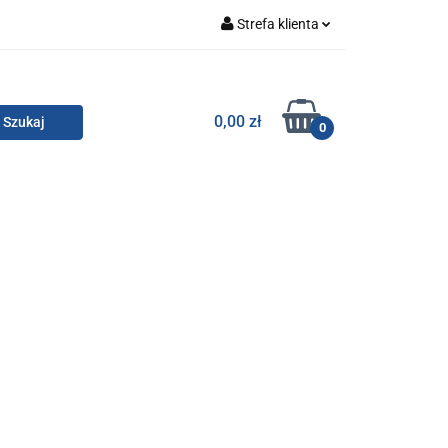
Strefa klienta
Zaloguj się
Zarejestruj się
TOR SMC
0,00 zł
0
Dodaj zgłoszenie
Zgody cookies
KONTAKT