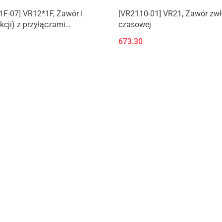
F-07] VR12*1F, Zawór I
[VR2110-01] VR21, Zawór zwł
kcji) z przyłączami
czasowej
ymi
673.30