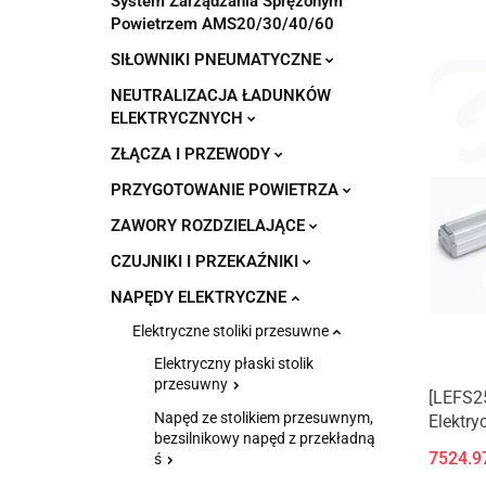
System Zarządzania Sprężonym
Powietrzem AMS20/30/40/60
SIŁOWNIKI PNEUMATYCZNE
NEUTRALIZACJA ŁADUNKÓW
ELEKTRYCZNYCH
ZŁĄCZA I PRZEWODY
PRZYGOTOWANIE POWIETRZA
ZAWORY ROZDZIELAJĄCE
CZUJNIKI I PRZEKAŹNIKI
NAPĘDY ELEKTRYCZNE
Elektryczne stoliki przesuwne
Elektryczny płaski stolik
przesuwny
[LEFS2
Napęd ze stolikiem przesuwnym,
Elektry
bezsilnikowy napęd z przekładną
przekł
7524.9
ś