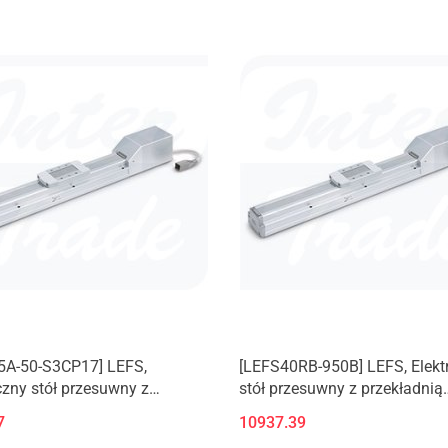
5A-50-S3CP17] LEFS,
[LEFS40RB-950B] LEFS, Elekt
czny stół przesuwny z
stół przesuwny z przekładnią
adnią śrubową
śrubową
7
10937.39