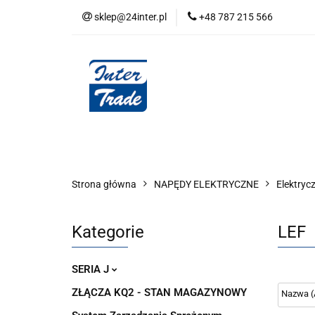
sklep@24inter.pl
+48 787 215 566
BLOG
NEUTRAL
AUDYT SPRĘŻONE
Wszystkie kategorie
BLOG
AUDYT SPRĘŻONEGO POWIETRZA
SERIA 
Strona główna
NAPĘDY ELEKTRYCZNE
Elektryc
Kategorie
LEF
SERIA J
ZŁĄCZA KQ2 - STAN MAGAZYNOWY