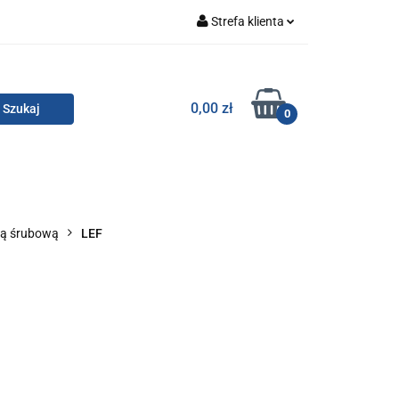
Strefa klienta
Zaloguj się
Zarejestruj się
TOR SMC
0,00 zł
0
Dodaj zgłoszenie
Zgody cookies
KONTAKT
dną śrubową
LEF